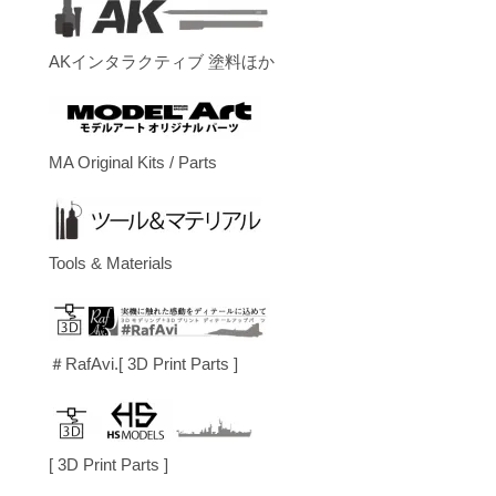
AKインタラクティブ 塗料ほか
MA Original Kits / Parts
Tools & Materials
＃RafAvi.[ 3D Print Parts ]
[ 3D Print Parts ]