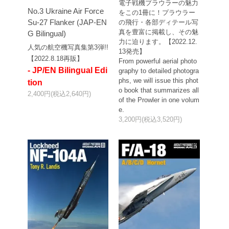
電子戦機プラウラーの魅力
No.3 Ukraine Air Force
をこの1冊に！プラウラー
Su-27 Flanker (JAP-EN
の飛行・各部ディテール写
真を豊富に掲載し、その魅
G Bilingual)
力に迫ります。【2022.12.
人気の航空機写真集第3弾!!
13発売】
【2022.8.18再販】
From powerful aerial photo
- JP/EN Bilingual Edi
graphy to detailed photogra
phs, we will issue this phot
tion
o book that summarizes all
2,400円(税込2,640円)
of the Prowler in one volum
e.
3,200円(税込3,520円)