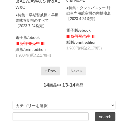
cial No.41
ut AEW/AWACS and AE
W&C
●特集：タンクバスター 対
戦車専用航空機の栄枯盛衰
●特集：早期警戒機／早期
【2023.4.24発売】
警戒管制機のすべて
【2023.7.24発売】
電子版/ebook
llll 好評発売中 llll
電子版/ebook
紙版/print edition
llll 好評発売中 llll
1,980円(税込2,178円)
紙版/print edition
1,980円(税込2,178円)
« Prev
Next »
14
13-14
商品中
商品