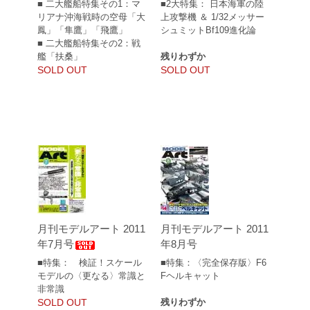
■ 二大艦船特集その1：マ
■2大特集： 日本海軍の陸
リアナ沖海戦時の空母「大
上攻撃機 ＆ 1/32メッサー
鳳」「隼鷹」「飛鷹」
シュミットBf109進化論
■ 二大艦船特集その2：戦
艦「扶桑」
残りわずか
SOLD OUT
SOLD OUT
月刊モデルアート 2011
月刊モデルアート 2011
年7月号
年8月号
■特集： 検証！スケール
■特集：〈完全保存版〉F6
モデルの〈更なる〉常識と
Fヘルキャット
非常識
SOLD OUT
残りわずか