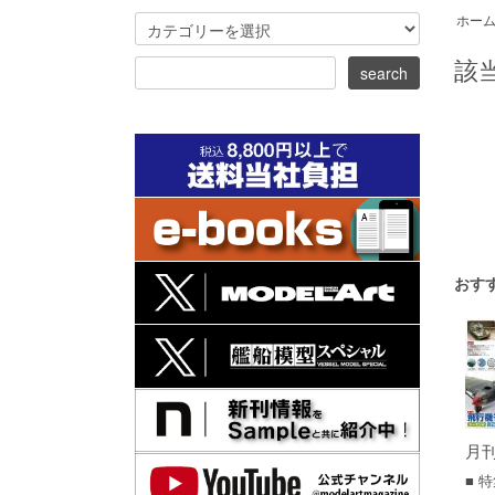
ホー
該
おす
月刊
■ 