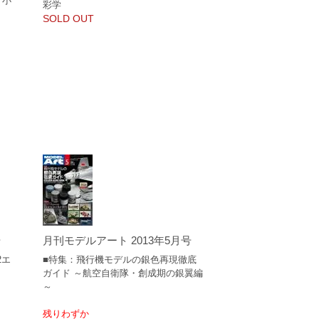
）小
彩学
SOLD OUT
号
月刊モデルアート 2013年5月号
2エ
■特集：飛行機モデルの銀色再現徹底
ガイド ～航空自衛隊・創成期の銀翼編
～
残りわずか