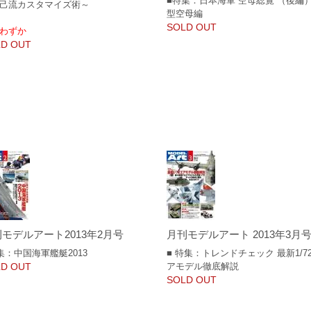
■特集：日本海軍 空母総覧 （後編
己流カスタマイズ術～
型空母編
SOLD OUT
わずか
D OUT
モデルアート2013年2月号
月刊モデルアート 2013年3月
集：中国海軍艦艇2013
■ 特集：トレンドチェック 最新1/7
D OUT
アモデル徹底解説
SOLD OUT