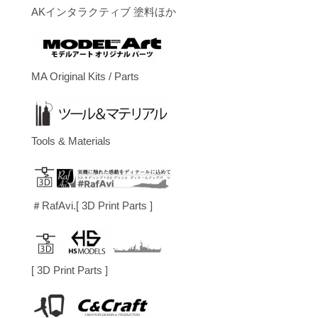
AKインタラクティブ 塗料ほか
MA Original Kits / Parts
Tools & Materials
＃RafAvi.[ 3D Print Parts ]
[ 3D Print Parts ]