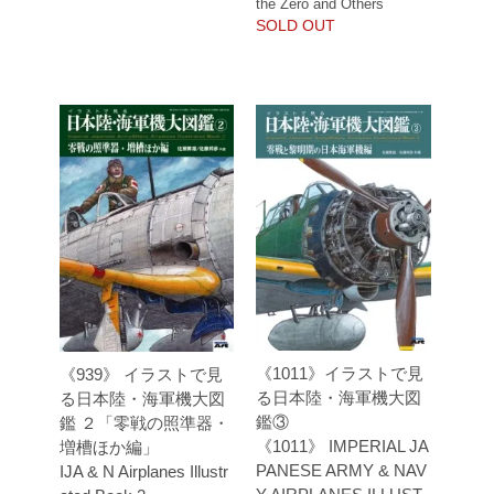
the Zero and Others
SOLD OUT
《1011》イラストで見
《939》 イラストで見
る日本陸・海軍機大図
る日本陸・海軍機大図
鑑③
鑑 ２「零戦の照準器・
《1011》 IMPERIAL JA
増槽ほか編」
PANESE ARMY & NAV
IJA & N Airplanes Illustr