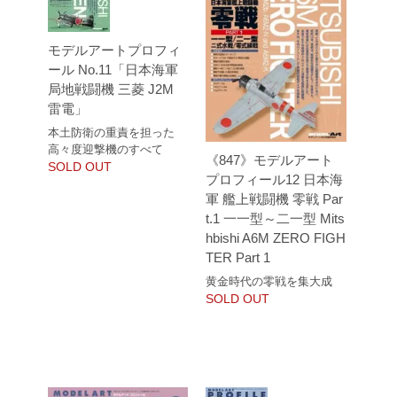
モデルアートプロフィ
ール No.11「日本海軍
局地戦闘機 三菱 J2M
雷電」
本土防衛の重責を担った
高々度迎撃機のすべて
《847》モデルアート
SOLD OUT
プロフィール12 日本海
軍 艦上戦闘機 零戦 Par
t.1 一一型～二一型 Mits
hbishi A6M ZERO FIGH
TER Part 1
黄金時代の零戦を集大成
SOLD OUT