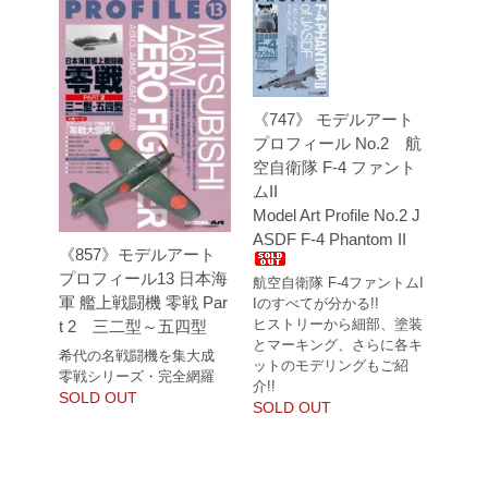
《747》 モデルアート
プロフィール No.2 航
空自衛隊 F-4 ファント
ムII
Model Art Profile No.2 J
ASDF F-4 Phantom II
《857》モデルアート
プロフィール13 日本海
航空自衛隊 F-4ファントムI
軍 艦上戦闘機 零戦 Par
Iのすべてが分かる!!
ヒストリーから細部、塗装
t 2 三二型～五四型
とマーキング、さらに各キ
希代の名戦闘機を集大成
ットのモデリングもご紹
零戦シリーズ・完全網羅
介!!
SOLD OUT
SOLD OUT