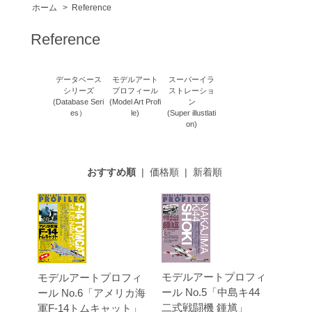
ホーム
>
Reference
Reference
データベース
モデルアート
スーパーイラ
シリーズ
プロフィール
ストレーショ
(Database Seri
(Model Art Profi
ン
es）
le)
(Super illustlati
on)
おすすめ順
|
価格順
|
新着順
モデルアートプロフィ
モデルアートプロフィ
ール No.5「中島キ44
ール No.6「アメリカ海
二式戦闘機 鍾馗」
軍F-14トムキャット」