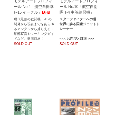
モデルアートプロフィ
モデルアートプロフィ
ール No.4「航空自衛隊
ール No.10「航空自衛
F-15 イーグル」
隊 T-4 中等練習機」
現代最強の戦闘機 F-15の
スターファイターへの道
開発から現在までをあらゆ
世界に誇る国産ジェットト
るアングルから捕らえる！
レーナー
細部写真やマーキングガイ
ドなど、徹底取材！
<<< お詫びと訂正 >>>
SOLD OUT
SOLD OUT