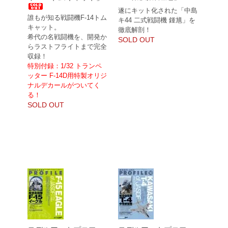
遂にキット化された「中島
誰もが知る戦闘機F-14トム
キ44 二式戦闘機 鍾馗」を
キャット。
徹底解剖！
希代の名戦闘機を、開発か
SOLD OUT
らラストフライトまで完全
収録！
特別付録：1/32 トランペ
ッター F-14D用特製オリジ
ナルデカールがついてく
る！
SOLD OUT