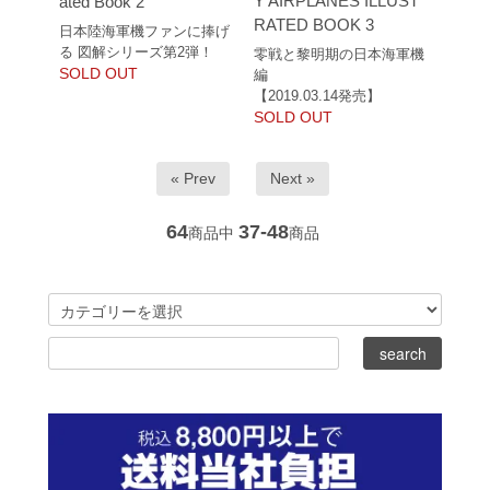
Y AIRPLANES ILLUST
ated Book 2
RATED BOOK 3
日本陸海軍機ファンに捧げ
る 図解シリーズ第2弾！
零戦と黎明期の日本海軍機
SOLD OUT
編
【2019.03.14発売】
SOLD OUT
« Prev
Next »
64
37-48
商品中
商品