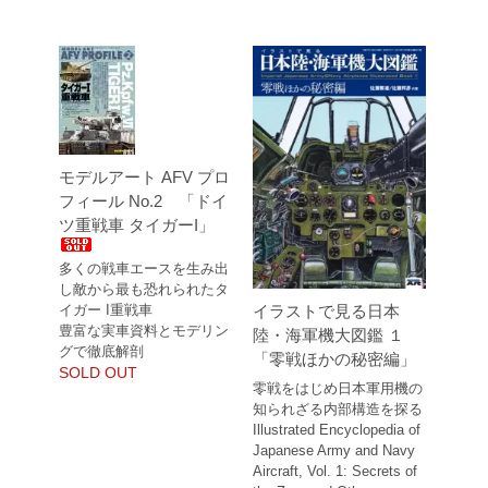
モデルアート AFV プロ
フィール No.2 「ドイ
ツ重戦車 タイガーI」
多くの戦車エースを生み出
し敵から最も恐れられたタ
イガー I重戦車
イラストで見る日本
豊富な実車資料とモデリン
陸・海軍機大図鑑 １
グで徹底解剖
「零戦ほかの秘密編」
SOLD OUT
零戦をはじめ日本軍用機の
知られざる内部構造を探る
Illustrated Encyclopedia of
Japanese Army and Navy
Aircraft, Vol. 1: Secrets of