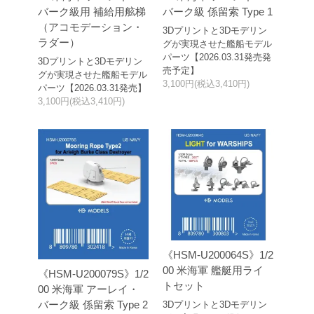
バーク級用 補給用舷梯
バーク級 係留索 Type 1
（アコモデーション・
3Dプリントと3Dモデリン
ラダー）
グが実現させた艦船モデル
パーツ【2026.03.31発売発
3Dプリントと3Dモデリン
売予定】
グが実現させた艦船モデル
3,100円(税込3,410円)
パーツ【2026.03.31発売】
3,100円(税込3,410円)
《HSM-U200064S》1/2
00 米海軍 艦艇用ライ
《HSM-U200079S》1/2
トセット
00 米海軍 アーレイ・
バーク級 係留索 Type 2
3Dプリントと3Dモデリン