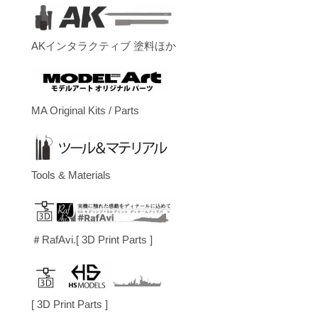
AKインタラクティブ 塗料ほか
MA Original Kits / Parts
Tools & Materials
＃RafAvi.[ 3D Print Parts ]
[ 3D Print Parts ]