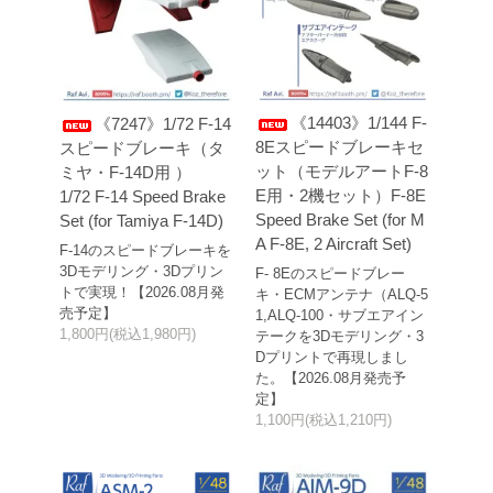
《14403》1/144 F-
《7247》1/72 F-14
8Eスピードブレーキセ
スピードブレーキ（タ
ット（モデルアートF-8
ミヤ・F-14D用 ）
E用・2機セット）F-8E
1/72 F-14 Speed Brake
Speed Brake Set (for M
Set (for Tamiya F-14D)
A F-8E, 2 Aircraft Set)
F-14のスピードブレーキを
3Dモデリング・3Dプリン
F- 8Eのスピードブレー
トで実現！【2026.08月発
キ・ECMアンテナ（ALQ-5
売予定】
1,ALQ-100・サブエアイン
1,800円(税込1,980円)
テークを3Dモデリング・3
Dプリントで再現しまし
た。【2026.08月発売予
定】
1,100円(税込1,210円)