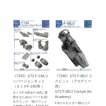
《7243》1/72 F-14Aコ
《7246》1/72 F-8E/J コ
ンバージョンキット
クピット （アカデミー
（タミヤF-14D用 ）
用）
1/72 F-8E/J Cockpit (for
タミヤF-14DをF-14Aに変
Academy)
更するためのパーツを3D
モデリング・3Dプリント
F-8クルセイダー用のコク