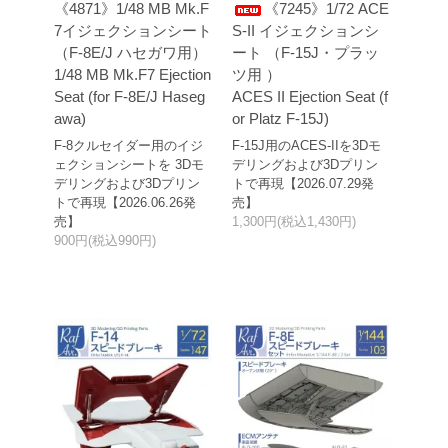
《4871》1/48 MB Mk.F
《7245》1/72 ACE
7イジェクションシート
S-II イジェクションシ
（F-8E/J ハセガワ用）
ート （F-15J・プラッ
1/48 MB Mk.F7 Ejection
ツ用 ）
Seat (for F-8E/J Haseg
ACES II Ejection Seat (f
awa)
or Platz F-15J)
F-8クルセイダー用のイジ
F-15J用のACES-IIを3Dモ
ェクションシートを 3Dモ
デリングおよび3Dプリン
デリングおよび3Dプリン
トで再現【2026.07.29発
トで再現【2026.06.26発
売】
売】
1,300円(税込1,430円)
900円(税込990円)