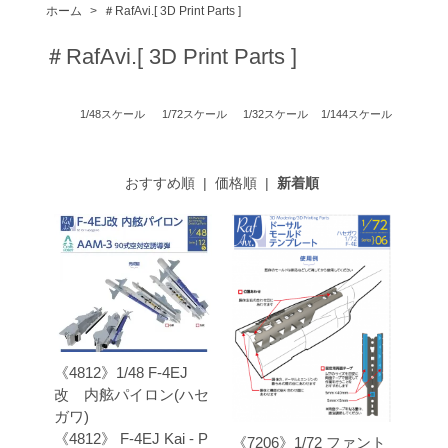
ホーム
>
＃RafAvi.[ 3D Print Parts ]
＃RafAvi.[ 3D Print Parts ]
1/48スケール
1/72スケール
1/32スケール
1/144スケール
おすすめ順
|
価格順
|
新着順
《4812》1/48 F-4EJ
改 内舷パイロン(ハセ
ガワ)
《4812》 F-4EJ Kai - P
《7206》1/72 ファント