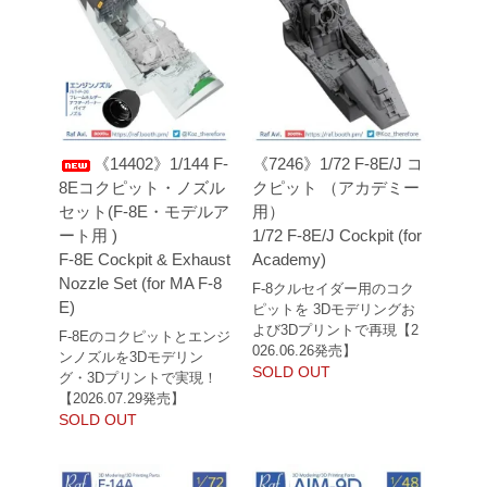
《14402》1/144 F-
《7246》1/72 F-8E/J コ
8Eコクピット・ノズル
クピット （アカデミー
セット(F-8E・モデルア
用）
ート用 )
1/72 F-8E/J Cockpit (for
F-8E Cockpit & Exhaust
Academy)
Nozzle Set (for MA F-8
F-8クルセイダー用のコク
E)
ピットを 3Dモデリングお
よび3Dプリントで再現【2
F-8Eのコクピットとエンジ
026.06.26発売】
ンノズルを3Dモデリン
SOLD OUT
グ・3Dプリントで実現！
【2026.07.29発売】
SOLD OUT