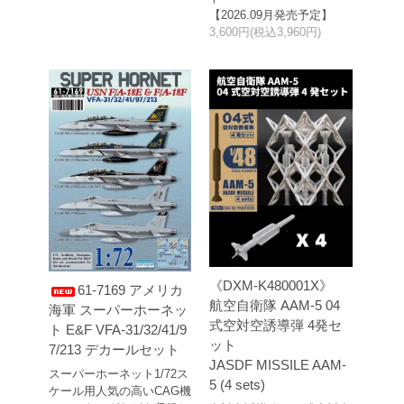
【2026.09月発売予定】
3,600円(税込3,960円)
《DXM-K480001X》
61-7169 アメリカ
航空自衛隊 AAM-5 04
海軍 スーパーホーネッ
式空対空誘導弾 4発セ
ト E&F VFA-31/32/41/9
ット
7/213 デカールセット
JASDF MISSILE AAM-
スーパーホーネット1/72ス
5 (4 sets)
ケール用人気の高いCAG機