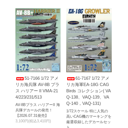
51-7166 1/72 アメ
61-7167 1/72 アメ
リカ海兵隊 AV-8B プラ
リカ海軍EA-18G CAG
ス ハリアー II VMA-21
Birds コレクション( VA
4/223/231/513
Q-138、VAQ-139、VA
Q-140，VAQ-131)
AV-8Bプラス ハリアーII 海
兵隊デカールの発売！
1/72スケール 特に人気の
【2026.07.31発売】
高いCAG機のマーキングを
3,100円(税込3,410円)
厳選収録したデカールセッ
ト