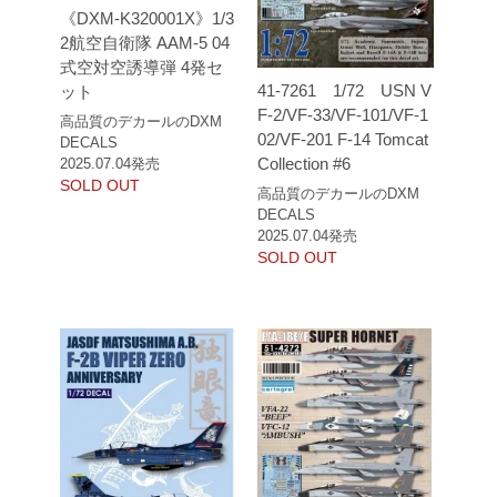
《DXM-K320001X》1/3
2航空自衛隊 AAM-5 04
式空対空誘導弾 4発セ
41-7261 1/72 USN V
ット
F-2/VF-33/VF-101/VF-1
高品質のデカールのDXM
02/VF-201 F-14 Tomcat
DECALS
Collection #6
2025.07.04発売
SOLD OUT
高品質のデカールのDXM
DECALS
2025.07.04発売
SOLD OUT