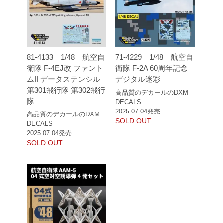
81-4133 1/48 航空自
71-4229 1/48 航空自
衛隊 F-4EJ改 ファント
衛隊 F-2A 60周年記念
ムII データステンシル
デジタル迷彩
第301飛行隊 第302飛行
高品質のデカールのDXM
隊
DECALS
2025.07.04発売
高品質のデカールのDXM
SOLD OUT
DECALS
2025.07.04発売
SOLD OUT