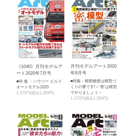
月刊モデルアート2020
《1040》月刊モデルア
年8月号
ート2020年7月号
■特集：精密緻密は模型づ
■特 集 ：ハウツー ビルド
くりの要です!～‘密’は模型
オートモデル2020
でやりましょう～
1,175円(税込1,293円)
1,175円(税込1,293円)