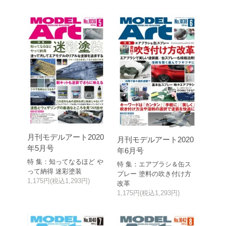
月刊モデルアート2020
月刊モデルアート2020
年5月号
年6月号
特 集：知ってなるほど や
特 集：エアブラシ＆缶ス
って納得 迷彩塗装
プレー 塗料の吹き付け方
1,175円(税込1,293円)
改革
1,175円(税込1,293円)