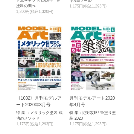
トムキャット/2020年 新
キル&ツール
塗料の調べ
1,175円(税込1,293円)
1,200円(税込1,320円)
《1032》月刊モデルア
月刊モデルアート2020
ート2020年3月号
年4月号
特 集 ：メタリック塗装 成
特 集：絶対攻略! 筆塗り塗
功のメソッド
装 2020
1,175円(税込1,293円)
1,175円(税込1,293円)