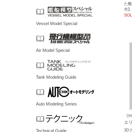
た艦
売】
SOL
Vessel Model Special
Air Model Special
Tank Modeling Guide
Auto Modeling Series
《H
エリ
3D
Technical Guide