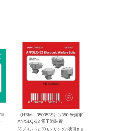
海軍
《HSM-U350053S》1/350 米海軍
ー
AN/SLQ-32 電子戦装置
3Dプリントと3Dモデリングが実現させ