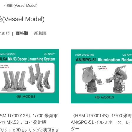
ム
>
艦船(Vessel Model)
Vessel Model)
すめ順
|
価格順
|
新着順
SM-U700012S》1/700 米海軍
《HSM-U700014S》1/700 米
カ Mk.53 デコイ発射機
AN/SPG-51 イルミネーターレ
ダー
プリントと3Dモデリングが実現させ