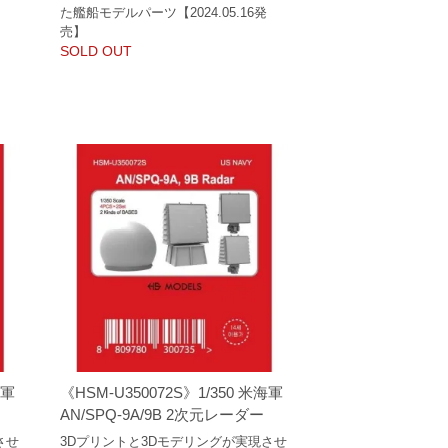
た艦船モデルパーツ【2024.05.16発
売】
SOLD OUT
海軍
《HSM-U350072S》1/350 米海軍
AN/SPQ-9A/9B 2次元レーダー
させ
3Dプリントと3Dモデリングが実現させ