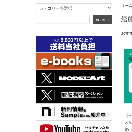
ホー
艦船(
おす
《H
ヌル
3D