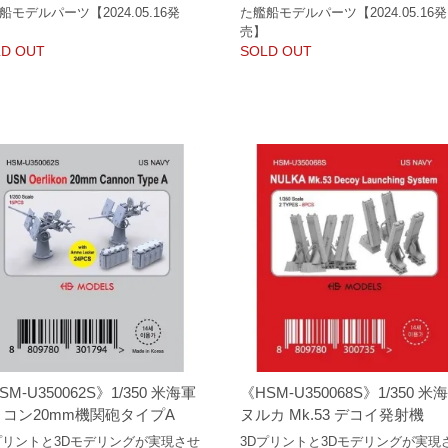
船モデルパーツ【2024.05.16発
た艦船モデルパーツ【2024.05.16発
売】
D OUT
SOLD OUT
SM-U350062S》1/350 米海軍
《HSM-U350068S》1/350 米
コン20mm機関砲タイプA
ヌルカ Mk.53 デコイ発射機
プリントと3Dモデリングが実現させ
3Dプリントと3Dモデリングが実現