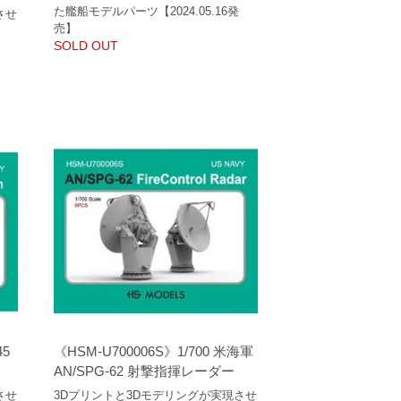
た艦船モデルパーツ【2024.05.16発
させ
売】
SOLD OUT
45
《HSM-U700006S》1/700 米海軍
AN/SPG-62 射撃指揮レーダー
させ
3Dプリントと3Dモデリングが実現させ