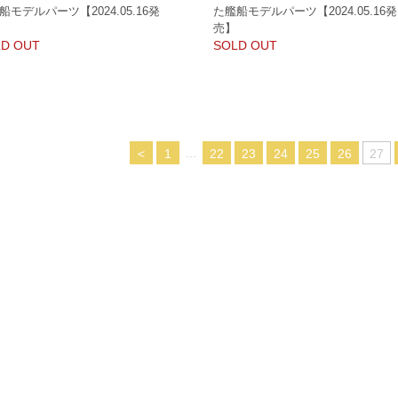
船モデルパーツ【2024.05.16発
た艦船モデルパーツ【2024.05.16発
売】
D OUT
SOLD OUT
...
<
1
22
23
24
25
26
27