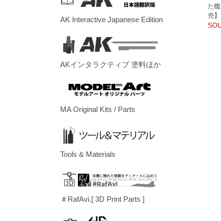
た艦
売】
AK Interactive Japanese Edition
SOL
AKインタラクティブ 塗料ほか
MA Original Kits / Parts
Tools & Materials
＃RafAvi.[ 3D Print Parts ]