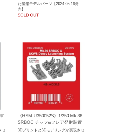
た艦船モデルパーツ【2024.05.16発
売】
SOLD OUT
海軍
《HSM-U350052S》1/350 Mk 36
SRBOC チャフ&フレア発射装置
させ
3Dプリントと3Dモデリングが実現させ