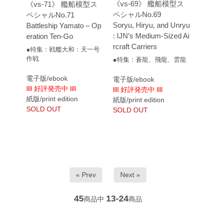
《vs-69》 艦船模型ス
《vs-71》 艦船模型ス
ペシャルNo.69
ペシャルNo.71
Soryu, Hiryu, and Unryu
Battleship Yamato – Op
: IJN’s Medium-Sized Ai
eration Ten-Go
rcraft Carriers
●特集：戦艦大和：天一号
作戦
●特集：蒼龍、飛龍、雲龍
電子版/ebook
電子版/ebook
llll 好評発売中 llll
llll 好評発売中 llll
紙版/print edition
紙版/print edition
SOLD OUT
SOLD OUT
« Prev
Next »
45
13-24
商品中
商品