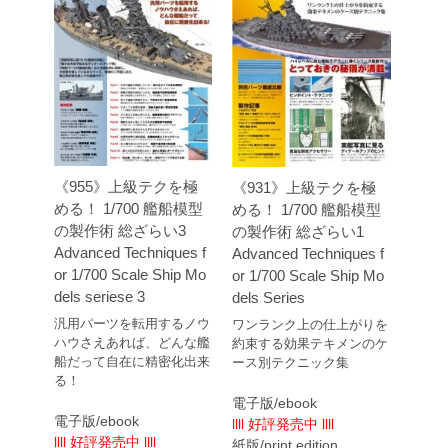
《955》上級テクを極
《931》上級テクを極
める！ 1/700 艦船模型
める！ 1/700 艦船模型
の製作術 総ざらい3
の製作術 総ざらい1
Advanced Techniques f
Advanced Techniques f
or 1/700 Scale Ship Mo
or 1/700 Scale Ship Mo
dels seriese 3
dels Series
汎用パーツを転用するノウ
ワンランク上の仕上がりを
ハウさえあれば、どんな艦
約束する効果テキメンのケ
船だって自在に精密化出来
ース別テクニック集
る！
電子版/ebook
電子版/ebook
llll 好評発売中 llll
llll 好評発売中 llll
紙版/print edition