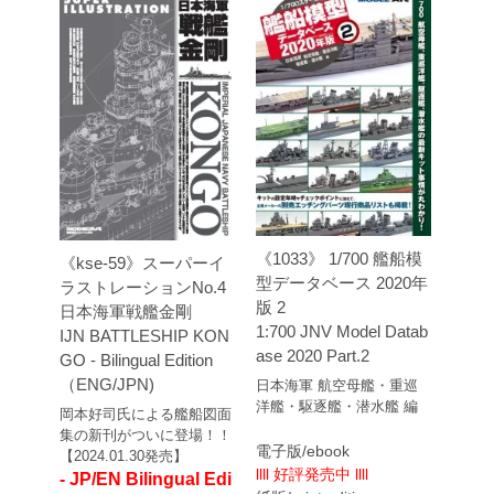
《1033》 1/700 艦船模
《kse-59》スーパーイ
型データベース 2020年
ラストレーションNo.4
版 2
日本海軍戦艦金剛
1:700 JNV Model Datab
IJN BATTLESHIP KON
ase 2020 Part.2
GO - Bilingual Edition
（ENG/JPN)
日本海軍 航空母艦・重巡
洋艦・駆逐艦・潜水艦 編
岡本好司氏による艦船図面
集の新刊がついに登場！！
電子版/ebook
【2024.01.30発売】
llll 好評発売中 llll
- JP/EN Bilingual Edi