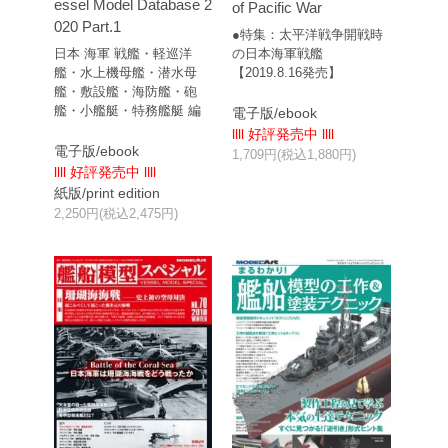
essel Model Database 2
of Pacific War
020 Part.1
●特集：太平洋戦争開戦時
日本 海軍 戦艦・軽巡洋
の日本海軍戦艦
艦・水上機母艦・潜水母
【2019.8.16発売】
艦・敷設艦・海防艦・砲
艦・小艦艇・特務艦艇 編
電子版/ebook
llll 好評発売中 llll
電子版/ebook
1,709円(税込1,880円)
llll 好評発売中 llll
紙版/print edition
2,250円(税込2,475円)