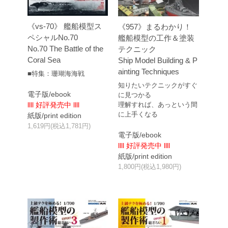
《vs-70》 艦船模型ス
《957》まるわかり！
ペシャルNo.70
艦船模型の工作＆塗装
No.70 The Battle of the
テクニック
Coral Sea
Ship Model Building & P
ainting Techniques
■特集：珊瑚海海戦
知りたいテクニックがすぐ
電子版/ebook
に見つかる
llll 好評発売中 llll
理解すれば、あっという間
に上手くなる
紙版/print edition
1,619円(税込1,781円)
電子版/ebook
llll 好評発売中 llll
紙版/print edition
1,800円(税込1,980円)