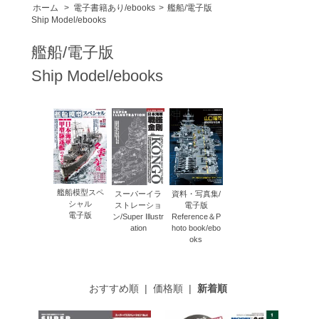
ホーム
>
電子書籍あり/ebooks
>
艦船/電子版
Ship Model/ebooks
艦船/電子版
Ship Model/ebooks
艦船模型スペ
スーパーイラ
資料・写真集/
シャル
ストレーショ
電子版
電子版
ン/Super Illustr
Reference＆P
ation
hoto book/ebo
oks
おすすめ順
|
価格順
|
新着順