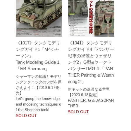
《1017》タンクモデリ
《1041》タンクモデリ
ングガイド1「M4シャ
ングガイド4「パンサー
ーマン」
戦車の塗装とウェザリ
Tank Modeling Guide 1
ング2」G型&ヤークト
「M4 Sherman」
パンサーTMG 4 「PAN
THER Painting & Weath
シャーマンの知識とモデリ
ering２」
ングテクニックのツボを押
さえよう！【2019.6.17発
新キットの深淵なる世界
売】
【2020.6.18発売】
Let's grasp the knowledge
PANTHER, G & JAGDPAN
and modeling techniques o
THER
f the Sherman tank!
SOLD OUT
SOLD OUT