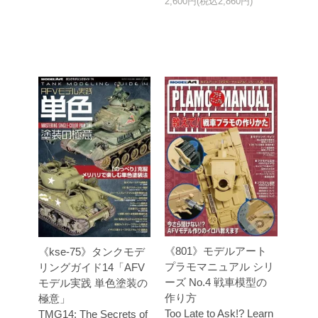
2,600円(税込2,860円)
《801》モデルアート
《kse-75》タンクモデ
プラモマニュアル シリ
リングガイド14「AFV
ーズ No.4 戦車模型の
モデル実践 単色塗装の
作り方
極意」
Too Late to Ask!? Learn
TMG14: The Secrets of