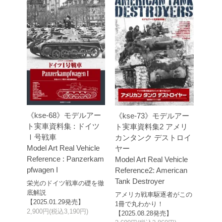
《kse-68》モデルアー
《kse-73》モデルアー
ト実車資料集 : ドイツ
ト実車資料集2 アメリ
Ⅰ号戦車
カンタンク デストロイ
Model Art Real Vehicle
ヤー
Reference : Panzerkam
Model Art Real Vehicle
pfwagen I
Reference2: American
Tank Destroyer
栄光のドイツ戦車の礎を徹
底解説
アメリカ戦車駆逐者がこの
【2025.01.29発売】
1冊で丸わかり！
2,900円(税込3,190円)
【2025.08.28発売】