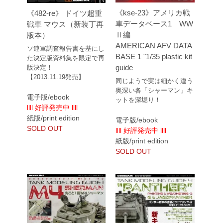
《kse-23》アメリカ戦
《482-re》 ドイツ超重
車データベース1 WW
戦車 マウス（新装丁再
Ⅱ編
版本）
AMERICAN AFV DATA
ソ連軍調査報告書を基にし
BASE 1 "1/35 plastic kit
た決定版資料集を限定で再
guide
版決定！
【2013.11.19発売】
同じようで実は細かく違う
奥深い各「シャーマン」キ
電子版/ebook
ットを深堀り！
llll 好評発売中 llll
紙版/print edition
電子版/ebook
SOLD OUT
llll 好評発売中 llll
紙版/print edition
SOLD OUT