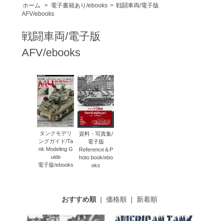
ホーム
>
電子書籍あり/ebooks
>
戦闘車両/電子版
AFV/ebooks
戦闘車両/電子版
AFV/ebooks
タンクモデリ
資料・写真集/
ングガイド/Ta
電子版
nk Modeling G
Reference＆P
uide
hoto book/ebo
電子版/ebooks
oks
おすすめ順
|
価格順
|
新着順