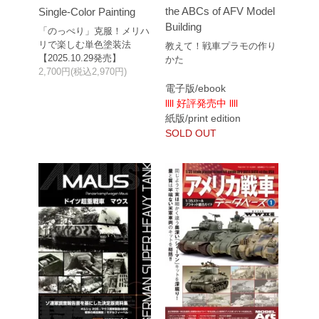
the ABCs of AFV Model
Single-Color Painting
Building
「のっぺり」克服！メリハ
リで楽しむ単色塗装法
教えて！戦車プラモの作り
【2025.10.29発売】
かた
2,700円(税込2,970円)
電子版/ebook
llll 好評発売中 llll
紙版/print edition
SOLD OUT