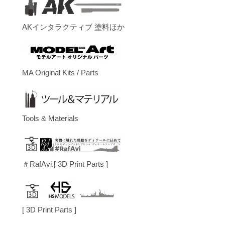
AKインタラクティブ 塗料ほか
MA Original Kits / Parts
Tools & Materials
＃RafAvi.[ 3D Print Parts ]
[ 3D Print Parts ]