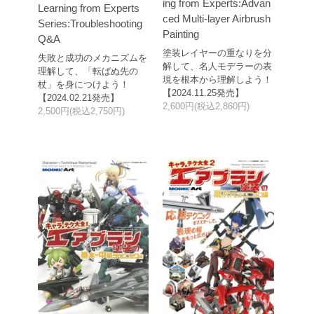
ing from Experts:Advan
Learning from Experts
ced Multi-layer Airbrush
Series:Troubleshooting
Painting
Q&A
塗装レイヤーの重なりを分
失敗と成功のメカニズムを
解して、名人モデラーの表
理解して、「転ばぬ先の
現を根本から理解しよう！
杖」を身につけよう！
【2024.11.25発売】
【2024.02.21発売】
2,600円(税込2,860円)
2,500円(税込2,750円)