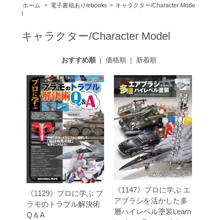
ホーム
>
電子書籍あり/ebooks
>
キャラクター/Character Mode
l
キャラクター/Character Model
おすすめ順
|
価格順
|
新着順
《1147》プロに学ぶ エ
《1129》プロに学ぶ プ
アブラシを活かした多
ラモのトラブル解決術
層ハイレベル塗装Learn
Q＆A