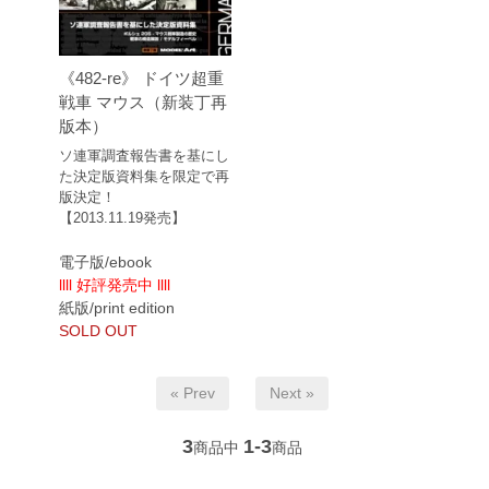
《482-re》 ドイツ超重
戦車 マウス（新装丁再
版本）
ソ連軍調査報告書を基にし
た決定版資料集を限定で再
版決定！
【2013.11.19発売】
電子版/ebook
llll 好評発売中 llll
紙版/print edition
SOLD OUT
« Prev
Next »
3
1-3
商品中
商品