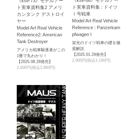
《kse-68》モデルアー
《kse-73》モデルアー
ト実車資料集 : ドイツ
ト実車資料集2 アメリ
Ⅰ号戦車
カンタンク デストロイ
Model Art Real Vehicle
ヤー
Reference : Panzerkam
Model Art Real Vehicle
pfwagen I
Reference2: American
Tank Destroyer
栄光のドイツ戦車の礎を徹
底解説
アメリカ戦車駆逐者がこの
【2025.01.29発売】
1冊で丸わかり！
2,900円(税込3,190円)
【2025.08.28発売】
2,600円(税込2,860円)