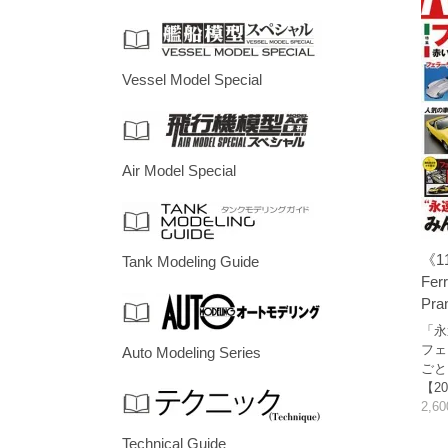
Vessel Model Special
Air Model Special
《1
Tank Modeling Guide
Ferr
Pra
「永
フェ
Auto Modeling Series
ごと
【20
2,6
Technical Guide