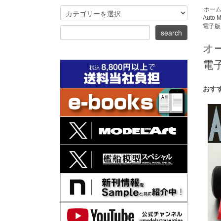
ホー
Auto M
電子版
オ
電
おす