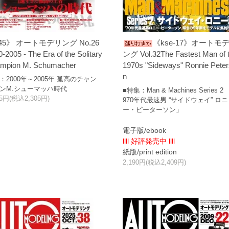
45》 オートモデリング No.26
《kse-17》オートモ
-2005 - The Era of the Solitary
ング Vol.32The Fastest Man of 
mpion M. Schumacher
1970s "Sideways" Ronnie Pete
n
：2000年～2005年 孤高のチャン
ンM.シューマッハ時代
■特集：Man & Machines Series 2 
95円(税込2,305円)
970年代最速男 “サイドウェイ” ロニ
ー・ピーターソン」
電子版/ebook
llll 好評発売中 llll
紙版/print edition
2,190円(税込2,409円)