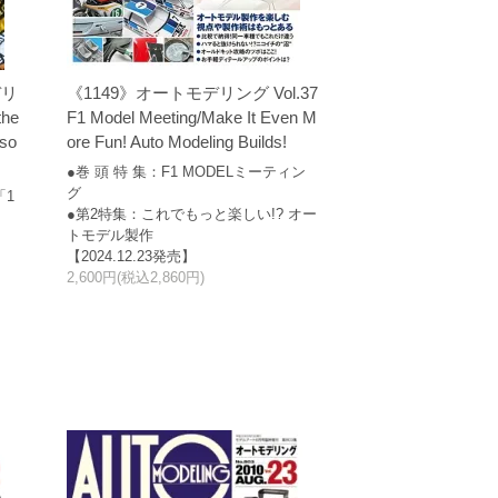
デリ
《1149》オートモデリング Vol.37
the
F1 Model Meeting/Make It Even M
rso
ore Fun! Auto Modeling Builds!
●巻 頭 特 集：F1 MODELミーティン
グ
「1
●第2特集：これでもっと楽しい!? オー
トモデル製作
【2024.12.23発売】
2,600円(税込2,860円)