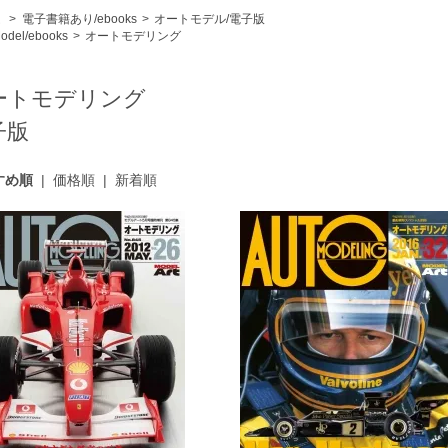
ム
>
電子書籍あり/ebooks
>
オートモデル/電子版
odel/ebooks
>
オートモデリング
ートモデリング
子版
すめ順
|
価格順
|
新着順