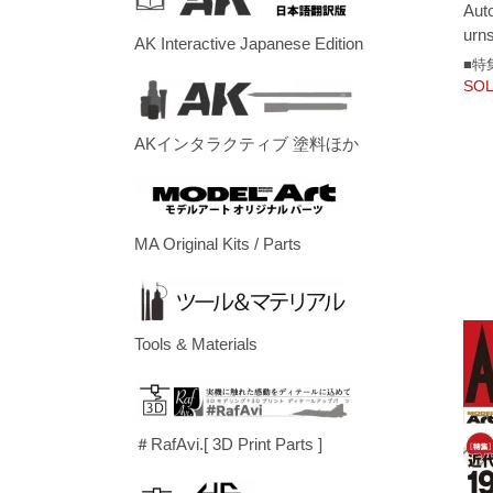
Auto
urn
AK Interactive Japanese Edition
■特
SOL
AKインタラクティブ 塗料ほか
MA Original Kits / Parts
Tools & Materials
＃RafAvi.[ 3D Print Parts ]