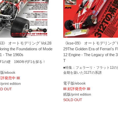
63》 オートモデリング Vol.28
《kse-09》 オートモデリング Vo
loring the Foundations of Mode
29The Golden Era of Ferrari's Fl
1 - The 1960s
12 Engine - The Legacy of the 
T
F1の礎 1960年代F1を探る！
■特集：フェラーリ・フラット12の
版/ebook
金期を築いた312Tの系譜
 好評発売中 llll
電子版/ebook
rint edition
llll 好評発売中 llll
D OUT
紙版/print edition
SOLD OUT