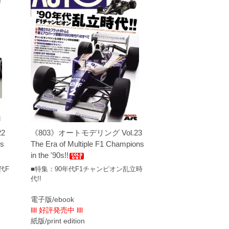
2
《803》オートモデリング Vol.23
0s
The Era of Multiple F1 Champions
in the '90s!!
代F
■特集：90年代F1チャンピオン乱立時
代!!
電子版/ebook
llll 好評発売中 llll
紙版/print edition