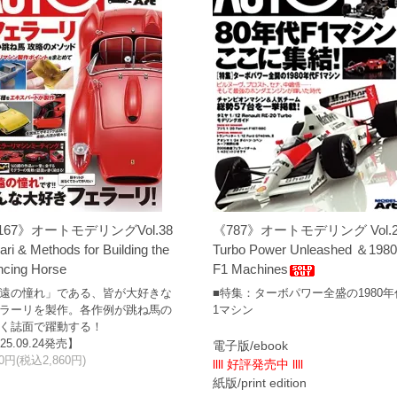
167》オートモデリングVol.38
《787》オートモデリング Vol.2
ari & Methods for Building the
Turbo Power Unleashed ＆198
ncing Horse
F1 Machines
遠の憧れ」である、皆が大好きな
■特集：ターボパワー全盛の1980年
ラーリを製作。各作例が跳ね馬の
1マシン
く誌面で躍動する！
25.09.24発売】
電子版/ebook
00円(税込2,860円)
llll 好評発売中 llll
紙版/print edition