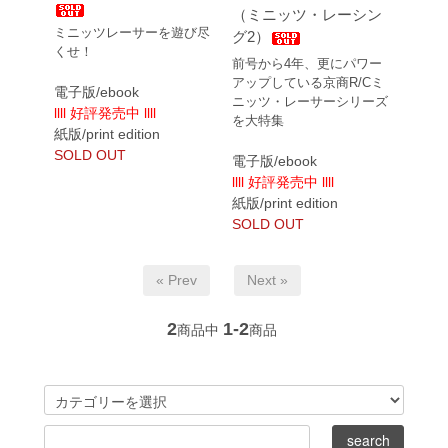
（ミニッツ・レーシン
ミニッツレーサーを遊び尽
グ2）
くせ！
前号から4年、更にパワー
アップしている京商R/Cミ
電子版/ebook
ニッツ・レーサーシリーズ
llll 好評発売中 llll
を大特集
紙版/print edition
SOLD OUT
電子版/ebook
llll 好評発売中 llll
紙版/print edition
SOLD OUT
« Prev
Next »
2
1-2
商品中
商品