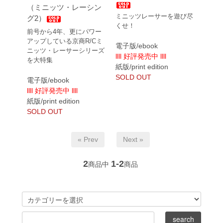
（ミニッツ・レーシン
ミニッツレーサーを遊び尽
グ2）
くせ！
前号から4年、更にパワー
アップしている京商R/Cミ
電子版/ebook
ニッツ・レーサーシリーズ
llll 好評発売中 llll
を大特集
紙版/print edition
SOLD OUT
電子版/ebook
llll 好評発売中 llll
紙版/print edition
SOLD OUT
« Prev
Next »
2
1-2
商品中
商品