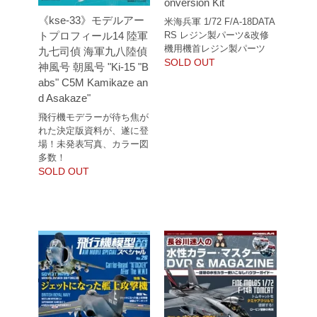
onversion Kit
《kse-33》モデルアー
米海兵軍 1/72 F/A-18DATA
RS レジン製パーツ&改修
トプロフィール14 陸軍
機用機首レジン製パーツ
九七司偵 海軍九八陸偵
SOLD OUT
神風号 朝風号 "Ki-15 "B
abs" C5M Kamikaze an
d Asakaze"
飛行機モデラーが待ち焦が
れた決定版資料が、遂に登
場！未発表写真、カラー図
多数！
SOLD OUT