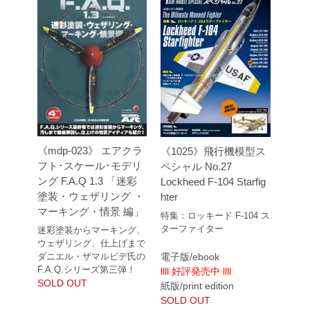
《mdp-023》 エアクラ
《1025》飛行機模型ス
フト･スケール･モデリ
ペシャル No.27
ング F.A.Q 1.3 「迷彩
Lockheed F-104 Starfig
塗装・ウェザリング ・
hter
マーキング・情景 編」
特集：ロッキード F-104 ス
ターファイター
迷彩塗装からマーキング、
ウェザリング、仕上げまで
ダニエル・ザマルビデ氏の
電子版/ebook
F.A.Q.シリーズ第三弾！
llll 好評発売中 llll
SOLD OUT
紙版/print edition
SOLD OUT