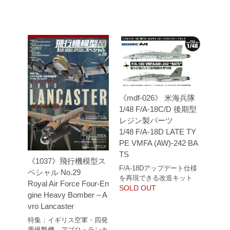
《mdf-026》 米海兵隊
1/48 F/A-18C/D 後期型
レジン製パーツ
1/48 F/A-18D LATE TY
PE VMFA (AW)-242 BA
TS
《1037》飛行機模型ス
F/A-18Dアップデート仕様
ペシャル No.29
を再現できる改造キット
Royal Air Force Four-En
SOLD OUT
gine Heavy Bomber – A
vro Lancaster
特集：イギリス空軍・四発
重爆撃機 アブロ・ランカ