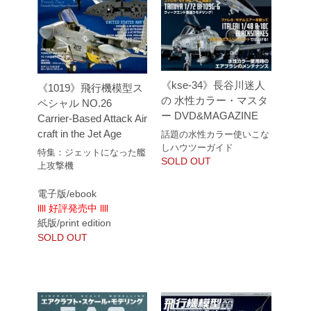
《kse-34》長谷川迷人
《1019》飛行機模型ス
の 水性カラー・マスタ
ペシャル NO.26
ー DVD&MAGAZINE
Carrier-Based Attack Air
craft in the Jet Age
話題の水性カラー使いこな
しハウツーガイド
特集：ジェットになった艦
SOLD OUT
上攻撃機
電子版/ebook
llll 好評発売中 llll
紙版/print edition
SOLD OUT