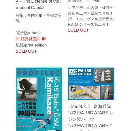
y – The Defense of the I
mperial Capital
エアモデルの内装・外装の
細部を工作と塗装で再現！
特集：帝国陸軍・帝都防空
ダニエル・ザマルビデ氏の
戦
F.A.Q.シリーズ第二弾！
SOLD OUT
電子版/ebook
llll 好評発売中 llll
紙版/print edition
SOLD OUT
《mdf-021》 米海兵隊
1/72 F/A-18D ATARS レ
ジン製パーツ
1/72 F/A-18D ATARS C