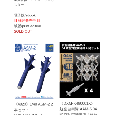
スター
電子版/ebook
llll 好評発売中 llll
紙版/print edition
SOLD OUT
《DXM-K480001X》
《4820》1/48 ASM-2 2
航空自衛隊 AAM-5 04
本セット
式空対空誘導弾 4発セ