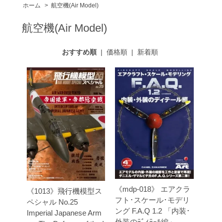
ホーム
>
航空機(Air Model)
航空機(Air Model)
おすすめ順
|
価格順
|
新着順
《mdp-018》 エアクラ
《1013》飛行機模型ス
フト･スケール･モデリ
ペシャル No.25
ング F.A.Q 1.2 「内装･
Imperial Japanese Arm
外装のﾃﾞｨﾃｰﾙ編」