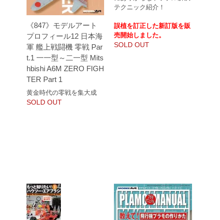
テクニック紹介！
《847》モデルアート
誤植を訂正した新訂版を販
売開始しました。
プロフィール12 日本海
SOLD OUT
軍 艦上戦闘機 零戦 Par
t.1 一一型～二一型 Mits
hbishi A6M ZERO FIGH
TER Part 1
黄金時代の零戦を集大成
SOLD OUT