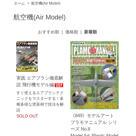
ホーム
>
航空機(Air Model)
航空機(Air Model)
おすすめ順
|
価格順
|
新着順
実践 エアブラシ徹底解
説 飛行機モデル編
すぐ使えるエアブラシテク
ニックをマスターする！多
種多様な塗装例で技法を解
説
《849》モデルアート
SOLD OUT
プラモマニュアル シリ
ーズ No.8
Model Art: Plastic Model