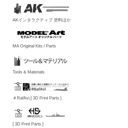
AKインタラクティブ 塗料ほか
MA Original Kits / Parts
Tools & Materials
＃RafAvi.[ 3D Print Parts ]
[ 3D Print Parts ]