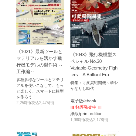
《1021》最新ツールと
《1043》飛行機模型ス
マテリアルを活かす飛
ペシャル No.30
行機モデルの製作術 ～
Variable-Geometry Figh
工作編～
ters – A Brilliant Era
多種多様なツールとマテリ
特集：可変翼戦闘機～華や
アルを使いこなして、もっ
かなりし時代
と楽しく、スマートに模型
を作ろう！
電子版/ebook
2,250円(税込2,475円)
llll 好評発売中 llll
紙版/print edition
1,980円(税込2,178円)