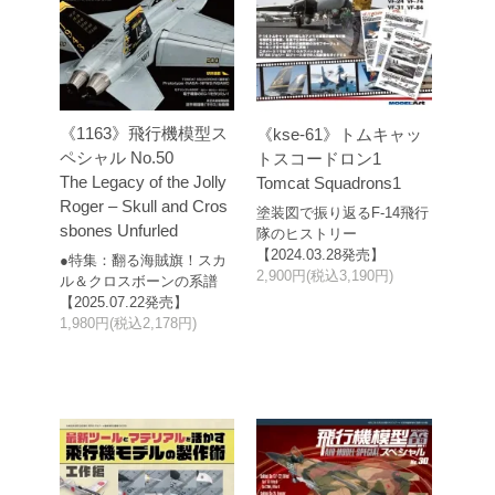
《1163》飛行機模型ス
《kse-61》トムキャッ
ペシャル No.50
トスコードロン1
The Legacy of the Jolly
Tomcat Squadrons1
Roger – Skull and Cros
塗装図で振り返るF-14飛行
sbones Unfurled
隊のヒストリー
【2024.03.28発売】
●特集：翻る海賊旗！スカ
2,900円(税込3,190円)
ル＆クロスボーンの系譜
【2025.07.22発売】
1,980円(税込2,178円)