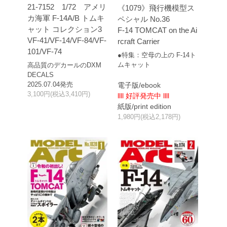
21-7152 1/72 アメリ
《1079》飛行機模型ス
カ海軍 F-14A/B トムキ
ペシャル No.36
ャット コレクション3
F-14 TOMCAT on the Ai
VF-41/VF-14/VF-84/VF-
rcraft Carrier
101/VF-74
●特集：空母の上の F-14ト
ムキャット
高品質のデカールのDXM
DECALS
2025.07.04発売
電子版/ebook
3,100円(税込3,410円)
llll 好評発売中 llll
紙版/print edition
1,980円(税込2,178円)