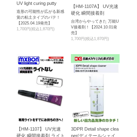
UV light curing putty
【HM-1107A】 UV光速
造形の可能性が広がる新感
硬化 瞬間接着剤
覚の粘土タイプのパテ！
台湾からやってきた 万能U
【2025.04.19発売】
V接着剤！【2024.10.01発
1,700円(税込1,870円)
売】
1,700円(税込1,870円)
【HM-1107】 UV光速
3DPR Detail shape clea
硬化 瞬間接着剤 ライト
ner(ディテールシェイ