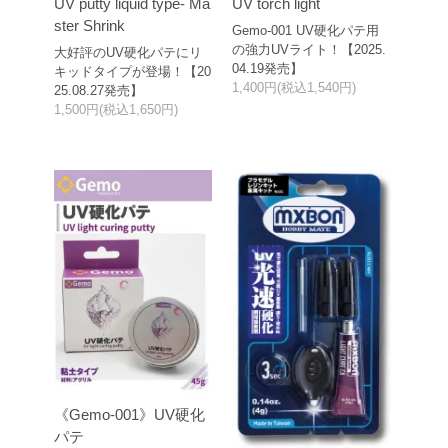
UV putty liquid type- Ma
UV torch light
ster Shrink
Gemo-001 UV硬化パテ用
の強力UVライト！【2025.
大好評のUV硬化パテにリ
04.19発売】
キッドタイプが登場！【20
1,400円(税込1,540円)
25.08.27発売】
1,500円(税込1,650円)
《Gemo-001》UV硬化
パテ