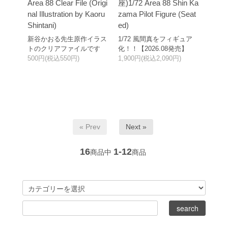
Area 88 Clear File (Origi
座)1/72 Area 88 Shin Ka
nal Illustration by Kaoru
zama Pilot Figure (Seat
Shintani)
ed)
新谷かおる先生原作イラス
1/72 風間真をフィギュア
トのクリアファイルです
化！！【2026.08発売】
500円(税込550円)
1,900円(税込2,090円)
« Prev
Next »
16
1-12
商品中
商品