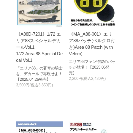
《A88D-7201》1/72 エ
《MA_A88-001》エリ
リア88スペシャルデカ
ア88パッチ(ベルクロ付
ールVol.1
き)Area 88 Patch (with
1/72 Area 88 Special De
Velcro)
cal Vol.1
エリア88ファン待望のパッ
チが登場！【2025.06発
「エリア88」の蒼穹の騎士
売】
を、デカールで再現せよ！
2,200円(税込2,420円)
【2025.04.26発売】
3,500円(税込3,850円)