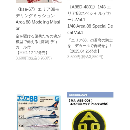
《A88D-4801》1/48 エ
《kse-67》エリア88モ
リア88スペシャルデカ
デリングミッション
ールVol.1
Area 88 Modeling Missi
1/48 Area 88 Special De
on
cal Vol.1
空を駆ける傭兵たちの魂が
「エリア88」の蒼穹の騎士
模型で蘇える [特製] ディ
を、デカールで再現せよ！
カール付
【2025.04.26発売】
【2024.12.17発売】
3,500円(税込3,850円)
3,600円(税込3,960円)