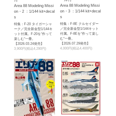
Area 88 Modeling Missi
Area 88 Modeling Missi
on・3 ：1/144 kit+decal
on・2 ：1/144 kit+decal
s
s
特集：F-8E クルセイダー
特集：F-20 タイガーシャ
／完全新金型1/144キット
ーク／完全新金型1/144キ
付属。F-8Eを“作って楽し
ット付属。F-20を“作って
む“一冊。
楽しむ“一冊。
【2026.07.29発売】
【2026.03.24発売】
4,000円(税込4,400円)
3,900円(税込4,290円)