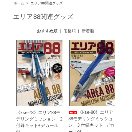
ホーム
>
エリア88関連グッズ
エリア88関連グッズ
おすすめ順
|
価格順
|
新着順
《kse-80》エリア
《kse-78》エリア88モ
88モデリングミッショ
デリングミッション・2
ン・3 付録キット+デカ
付録キット+デカール
ール付
付