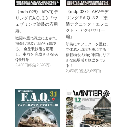
《mdp-027》 AFVモデ
《mdp-028》 AFVモデ
リング F.A.Q. 3.2 「塗
リング F.A.Q. 3.3 「ウ
装テクニック・エフェ
ェザリング塗装の応用
クト・ アクセサリー
編」
編」
戦闘を重ね泥土にまみれ、
損傷し塗装が剥がれ錆び
塗装にエフェクトを重ね、
る。 全塗装技術を応用
立体感と環境を表現する！
し、車両を 完成させるFA
積載物や人物が車両にリア
Q最終巻！
ルな臨場感と物語を与え
2,450円(税込2,695円)
る！
2,450円(税込2,695円)