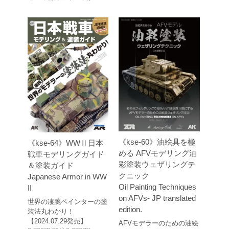
《kse-60》油絵具を極
《kse-64》WWⅡ日本
める AFVモデリング油
戦車モデリングガイド
彩塗装ウェザリングテ
＆塗装ガイド
クニック
Japanese Armor in WW
Oil Painting Techniques
II
on AFVs- JP translated
世界の凄腕ペインターの塗
edition.
装法丸わかり！
【2024.07.29発売】
AFVモデラーのための油絵