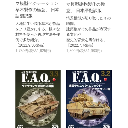
マ模型ベジテーション
マ模型建物製作の極
草木製作の極意」 日本
意」 日本語翻訳版
語翻訳版
情景模型が切り取ったその
大地に生い茂る草木が作品
瞬間。
をより豊かにする。様々な
建築物がその作品が表現す
材料を使った再現方法を作
る文化や
例で多数紹介。
歴史的背景を裏付ける。
【2022.9.30発売】
【2022.7.7発売】
1,750円(税込1,925円)
1,800円(税込1,980円)