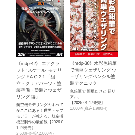
《mdp-38》水彩色鉛筆
《mdp-42》 エアクラ
で簡単ウェザリング ウ
フト･スケール･モデリ
ェザリングペンシル塗
ング F.A.Q 2.1 「組
装テクニック
立・クリアパーツ・塗
装準備・塗装とウェザ
色鉛筆で 簡単だけど 超リ
リング 編」
アル。
【2025.01.17発売】
航空機モデリングのすべて
1,800円(税込1,980円)
がここにある！世界トップ
モデラーが教える、航空機
模型製作の最前線【2026.0
1.24発売】
2,600円(税込2,860円)