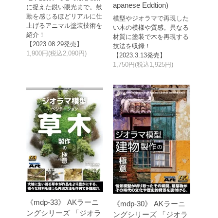
apanese Eddtion)
に捉えた鋭い眼光まで。鼓
動を感じるほどリアルに仕
模型やジオラマで再現した
上げるアニマル塗装技術を
い木の模様や質感。異なる
紹介！
材質に塗装で木を再現する
【2023.08.29発売】
技法を収録！
1,900円(税込2,090円)
【2023.3.13発売】
1,750円(税込1,925円)
《mdp-33》 AKラーニ
《mdp-30》 AKラーニ
ングシリーズ 「ジオラ
ングシリーズ 「ジオラ