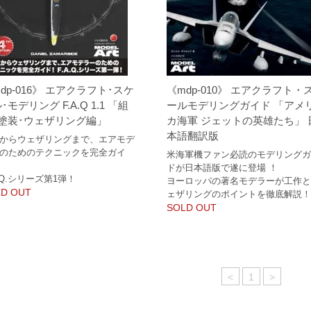
dp-016》 エアクラフト･スケ
《mdp-010》 エアクラフト・
･モデリング F.A.Q 1.1 「組
ールモデリングガイド 「アメ
･塗装･ウェザリング編」
カ海軍 ジェットの英雄たち」 
本語翻訳版
からウェザリングまで、エアモデ
のためのテクニックを完全ガイ
米海軍機ファン必読のモデリング
ドが日本語版で遂に登場 ！
A.Q.シリーズ第1弾！
ヨーロッパの著名モデラーが工作
D OUT
ェザリングのポイントを徹底解説
SOLD OUT
<
1
>