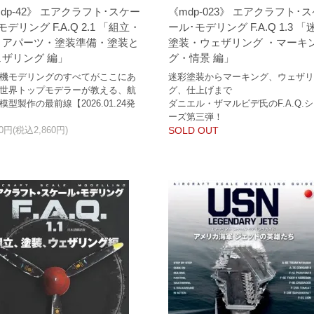
dp-42》 エアクラフト･スケー
《mdp-023》 エアクラフト･
モデリング F.A.Q 2.1 「組立・
ール･モデリング F.A.Q 1.3 「
リアパーツ・塗装準備・塗装と
塗装・ウェザリング ・マーキ
ェザリング 編」
グ・情景 編」
機モデリングのすべてがここにあ
迷彩塗装からマーキング、ウェザ
世界トップモデラーが教える、航
グ、仕上げまで
模型製作の最前線【2026.01.24発
ダニエル・ザマルビデ氏のF.A.Q.
ーズ第三弾！
00円(税込2,860円)
SOLD OUT