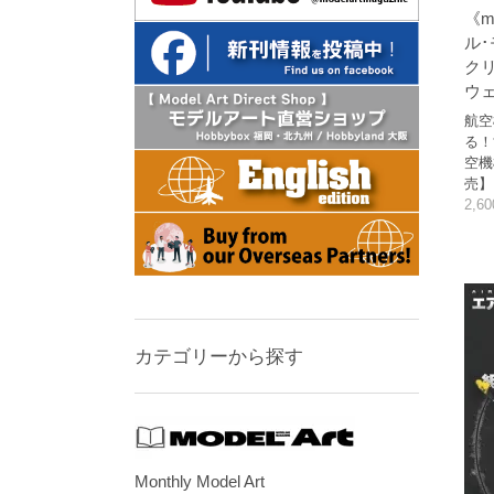
《m
ル･
ク
ウ
航空
る！
空機
売】
2,6
カテゴリーから探す
Monthly Model Art