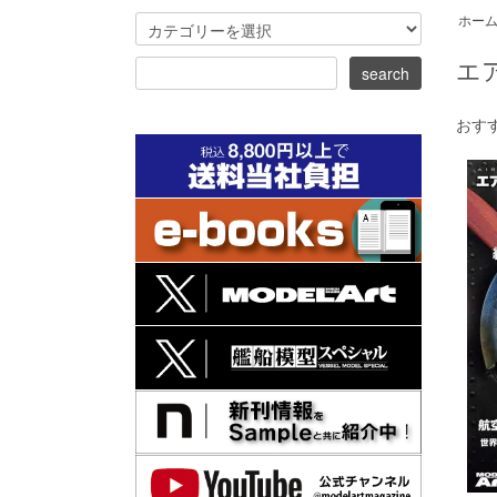
ホー
エ
おす