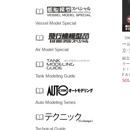
Vessel Model Special
《m
ール
Air Model Special
立
組立
ラー
ド！
F.
Tank Modeling Guide
SOL
Auto Modeling Series
Technical Guide