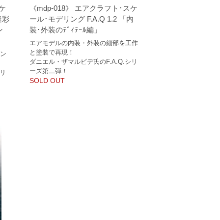
スケ
《mdp-018》 エアクラフト･スケ
迷彩
ール･モデリング F.A.Q 1.2 「内
ン
装･外装のﾃﾞｨﾃｰﾙ編」
エアモデルの内装・外装の細部を工作
と塗装で再現！
リン
ダニエル・ザマルビデ氏のF.A.Q.シリ
ーズ第二弾！
シリ
SOLD OUT