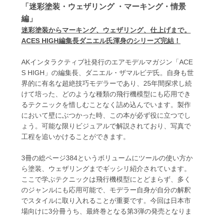
「迷彩塗装・ウェザリング ・マーキング・情景
編」
迷彩塗装からマーキング、ウェザリング、仕上げまで。
ACES HIGH編集長ダニエル氏渾身のシリーズ完結！
AKインタラクティブ社発行のエアモデルマガジン「ACE
S HIGH」の編集長、ダニエル・ザマルビデ氏。自身も世
界的に有名な超絶技巧モデラーであり、25年間探求し続
けて培った、どのような種類の飛行機模型にも応用でき
るテクニックを惜しむことなく詰め込んでいます。製作
において壁にぶつかった時、この本が必ず役に立つでし
ょう。可能な限りビジュアルで解説されており、写真で
工程を追いかけることができます。
3冊の総ページ384というボリュームにツールの使い方か
ら塗装、ウェザリングまでギッシリ紹介されています。
ここで学ぶテクニックは飛行機模型にとどまらず、多く
のジャンルにも応用可能で、モデラー自身が自分の解釈
でスタイルに取り入れることが重要です。今回は日本市
場向けに3分冊うち、最終巻となる第3弾の発売となりま