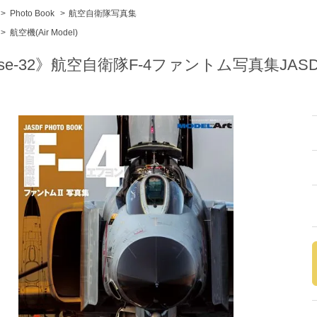
>
Photo Book
>
航空自衛隊写真集
>
航空機(Air Model)
se-32》航空自衛隊F-4ファントム写真集JASDF F-