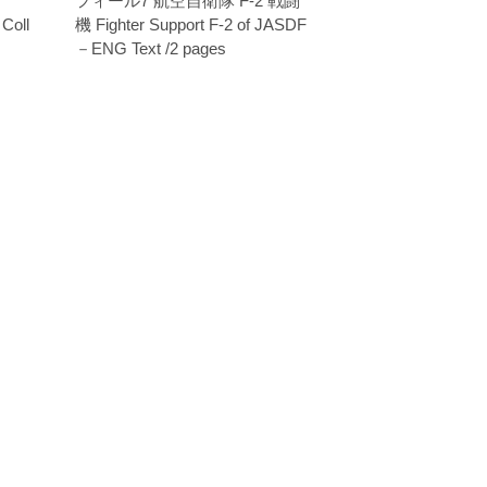
フィール7 航空自衛隊 F-2 戦闘
Coll
機 Fighter Support F-2 of JASDF
－ENG Text /2 pages