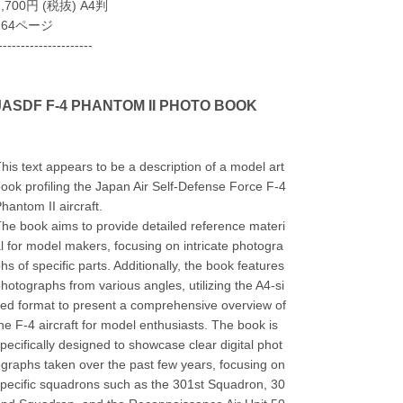
2,700円 (税抜) A4判
164ページ
---------------------
JASDF F-4 PHANTOM II PHOTO BOOK
his text appears to be a description of a model art
ook profiling the Japan Air Self-Defense Force F-4
hantom II aircraft.
he book aims to provide detailed reference materi
l for model makers, focusing on intricate photogra
hs of specific parts. Additionally, the book features
hotographs from various angles, utilizing the A4-si
ed format to present a comprehensive overview of
he F-4 aircraft for model enthusiasts. The book is
pecifically designed to showcase clear digital phot
graphs taken over the past few years, focusing on
pecific squadrons such as the 301st Squadron, 30