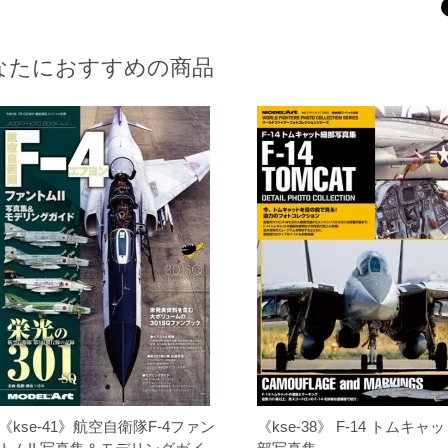
なたにおすすめの商品
《kse-41》航空自衛隊F-4ファン
《kse-38》 F-14 トムキャ