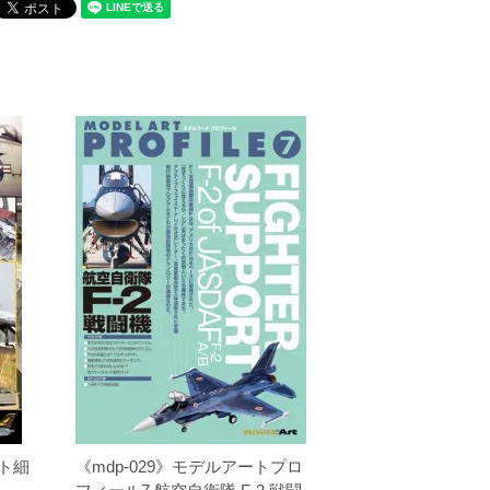
ット細
《mdp-029》モデルアートプロ