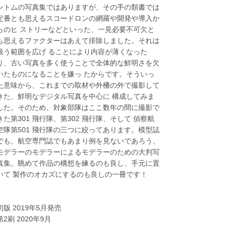
ントムの写真集ではありますが、その手の類書では
定番とも思えるスコードロンの網羅や開発や導入か
らのヒ ストリーなどといった、一見必要不可欠と
も思えるファクターはあえて排除しました。それは
扱う範囲を広げ ることにより内容が薄くなった
り、古い写真を多く使うことで全体的な鮮明さを欠
いたものになることを嫌っ たからです。そういっ
た意味から、これまでの取材や外柵の外で撮影して
きた、鮮明なデジタル写真を中心に 構成してみま
した。そのため、対象部隊はここ数年の間に撮影で
きた第301 飛行隊、第302 飛行隊、そして 偵察航
空隊第501 飛行隊の三つに絞ってあります。模型誌
でも、航空専門誌でもあまり例を見ないであろう、
モデラーのモデラーによるモデラーのための大判写
真集。眺めて作品の構想を練るのも良し、手元に置
いて 製作のオカズにするのも良しの一冊です！
初版 2019年5月発売
第2刷 2020年9月