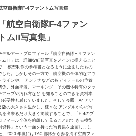
航空自衛隊F-4ファントム写真集
「航空自衛隊F-4ファン
トムII写真集」
モデルアートプロフィール「航空自衛隊F-4 ファン
トムⅡ」は、詳細な細部写真をメインに据えること
で、 模型制作の参考書となるように企図したもの
でした。しかしその一方で、航空機の全体的なアウ
トラインや、 アンテナなどの各ディテールの位置
関係、外面塗装、マーキング、その機体特有のタッ
チアップや汚れ方など を知ることのできる資料本
の必要性も感じていました。そして今回、A4 とい
う版の大きさを生かし、様々な アングルからの写
真を出来るだけ大きく掲載することで、「F-4のプ
ロフィール全体を俯瞰して見ることので きる模型
用資料」という一面を持った写真集を企画しまし
た。2020 年度にはTAC 部隊から姿を消す空自ファ