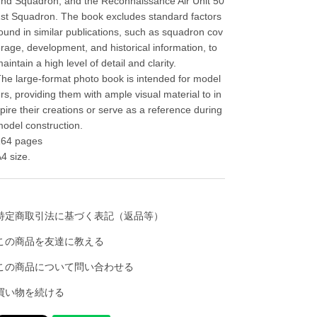
nd Squadron, and the Reconnaissance Air Unit 50
st Squadron. The book excludes standard factors
ound in similar publications, such as squadron cov
rage, development, and historical information, to
aintain a high level of detail and clarity.
he large-format photo book is intended for model
rs, providing them with ample visual material to in
pire their creations or serve as a reference during
odel construction.
164 pages
4 size.
特定商取引法に基づく表記（返品等）
この商品を友達に教える
この商品について問い合わせる
買い物を続ける