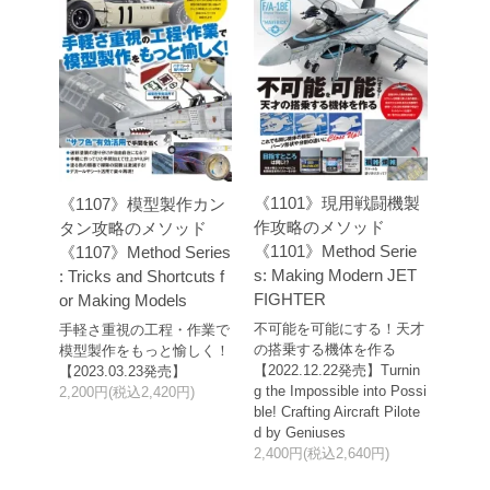
《1101》現用戦闘機製
《1107》模型製作カン
作攻略のメソッド
タン攻略のメソッド
《1101》Method Serie
《1107》Method Series
s: Making Modern JET
: Tricks and Shortcuts f
FIGHTER
or Making Models
不可能を可能にする！天才
手軽さ重視の工程・作業で
の搭乗する機体を作る
模型製作をもっと愉しく！
【2022.12.22発売】Turnin
【2023.03.23発売】
g the Impossible into Possi
2,200円(税込2,420円)
ble! Crafting Aircraft Pilote
d by Geniuses
2,400円(税込2,640円)