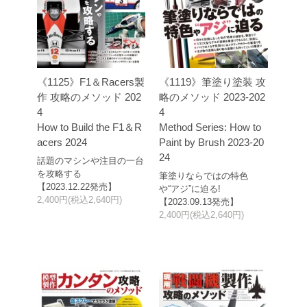
《1125》F1＆Racers製
《1119》筆塗り塗装 攻
作 攻略のメソッド 202
略のメソッド 2023-202
4
4
How to Build the F1＆R
Method Series: How to
acers 2024
Paint by Brush 2023-20
24
話題のマシンや注目の一台
を攻略する
筆塗りならではの特色
【2023.12.22発売】
や“アジ”に迫る!
2,400円(税込2,640円)
【2023.09.13発売】
2,400円(税込2,640円)