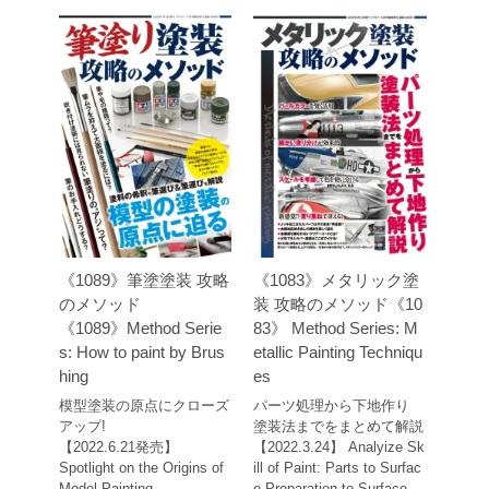
《1089》筆塗塗装 攻略
《1083》メタリック塗
のメソッド
装 攻略のメソッド《10
《1089》Method Serie
83》 Method Series: M
s: How to paint by Brus
etallic Painting Techniqu
hing
es
模型塗装の原点にクローズ
パーツ処理から下地作り
アップ!
塗装法までをまとめて解説
【2022.6.21発売】
【2022.3.24】 Analyize Sk
Spotlight on the Origins of
ill of Paint: Parts to Surfac
Model Painting
e Preparation to Surface