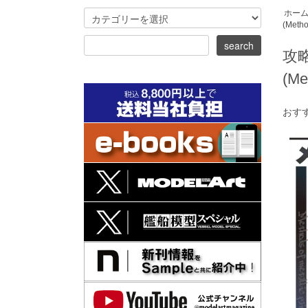
ホー
(Metho
攻
(Me
おす