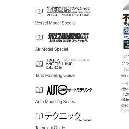
Vessel Model Special
Air Model Special
《1
ソ
《11
Tank Modeling Guide
Mod
不可
機体
【20
sible
Auto Modeling Series
oted
2,4
Technical Guide