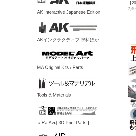
【20
2,4
AK Interactive Japanese Edition
AKインタラクティブ 塗料ほか
MA Original Kits / Parts
Tools & Materials
＃RafAvi.[ 3D Print Parts ]