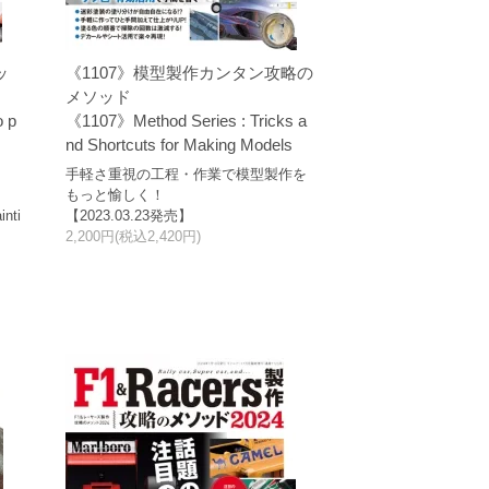
ッ
《1107》模型製作カンタン攻略の
メソッド
o p
《1107》Method Series : Tricks a
nd Shortcuts for Making Models
手軽さ重視の工程・作業で模型製作を
もっと愉しく！
inti
【2023.03.23発売】
2,200円(税込2,420円)