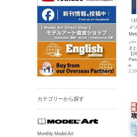
《1
メソッ
Meta
パー
まと
【202
Part
e
2,2
カテゴリーから探す
Monthly Model Art