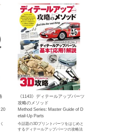
略
《1143》ディテールアップパーツ
攻略のメソッド
 20
Method Series: Master Guide of D
etail-Up Parts
怖く
今話題の3Dプリントパーツをはじめと
するディテールアップパーツの攻略法