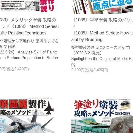
083》メタリック塗装 攻略の
《1089》筆塗塗装 攻略のメソ
ド《1083》 Method Series:
ド
llic Painting Techniques
《1089》Method Series: How t
aint by Brushing
ツ処理から下地作り 塗装法までを
めて解説
模型塗装の原点にクローズアップ!
2.3.24】 Analyize Skill of Paint:
【2022.6.21発売】
s to Surface Preparation to Surfac
Spotlight on the Origins of Model Pa
ng
00円(税込2,420円)
2,200円(税込2,420円)