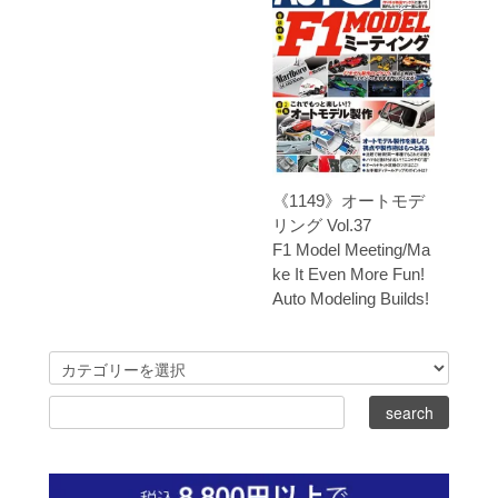
《1149》オートモデ
リング Vol.37
F1 Model Meeting/Ma
ke It Even More Fun!
Auto Modeling Builds!