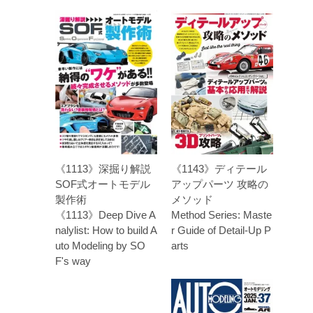
《1113》深掘り解説
《1143》ディテール
SOF式オートモデル
アップパーツ 攻略の
製作術
メソッド
《1113》Deep Dive A
Method Series: Maste
nalylist: How to build A
r Guide of Detail-Up P
uto Modeling by SO
arts
F's way