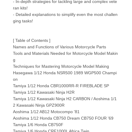
- In-depth strategies for tackling large and complex vete
ran kits!
- Detailed explanations to simplify even the most challen
ging tasks!
[ Table of Contents ]
Names and Functions of Various Motorcycle Parts
Tools and Materials Needed for Motorcycle Model Makin
g
Techniques for Mastering Motorcycle Model Making
Hasegawa 1/12 Honda NSR500 1989 WGP500 Champi
on
Tamiya 1/12 Honda CBR1000RR-R FIREBLADE SP
Tamiya 1/12 Kawasaki Ninja H2R
Tamiya 1/12 Kawasaki Ninja H2 CARBON / Aoshima 1/1
2 Kawasaki Ninja GPZ900R
Aoshima 1/12 AB12 Motocompo '81
Aoshima 1/12 Honda CB750 Dream CB750 FOUR '69
Tamiya 1/6 Honda CB750F
Tamiya 1/6 Honda CRF1000L Africa Twin