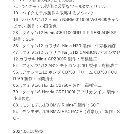
7…バイクモデル製作に必要なツール&マテリアル
10…バイクモデル製作を攻略するノウハウ
16…ハセガワ1/12 Honda NSR500“1989 WGP500チャン
ピオン”製作：小田俊也
28…タミヤ1/12 HondaCBR1000RR-R FIREBLADE SP
製作：SOF
38…タミヤ1/12 カワサキ Ninja H2R 製作：仲宗根雅彦
47…タミヤ1/12 カワサキ Ninja H2 CARBON /アオシマ1/
12 カワサキ Ninja GPZ900R 製作：髙橋浩二
54…アオシマ1/12 AB12 モトコンポ '81 製作：髙橋浩二
56…アオシマ1/12 ホンダ CB750 ドリーム CB750 FOU
R '69 製作：阿蘭済士
66…タミヤ1/6 Honda CB750F 製作：髙橋浩二
79…タミヤ1/6 Honda CRF1000Lアフリカツイン 製作：
小田俊也
88…モンモデル1/9 BMW R nineT 製作：SOF
94…モンモデル1/9 BMW HP4 RACE（通常版） 製作：S
OF
2024.06.18発売