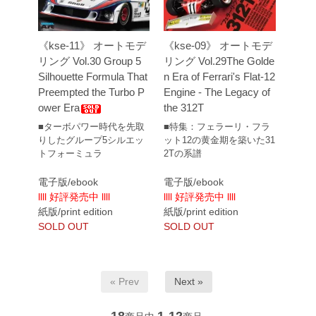
《kse-11》 オートモデ
《kse-09》 オートモデ
リング Vol.30 Group 5
リング Vol.29The Golde
Silhouette Formula That
n Era of Ferrari's Flat-12
Preempted the Turbo P
Engine - The Legacy of
ower Era
the 312T
■ターボパワー時代を先取
■特集：フェラーリ・フラ
りしたグループ5シルエッ
ット12の黄金期を築いた31
トフォーミュラ
2Tの系譜
電子版/ebook
電子版/ebook
llll 好評発売中 llll
llll 好評発売中 llll
紙版/print edition
紙版/print edition
SOLD OUT
SOLD OUT
« Prev
Next »