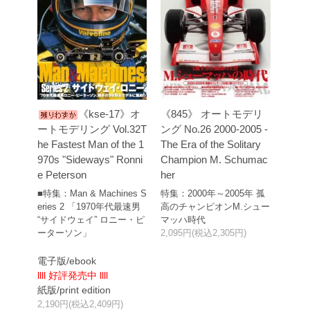
《kse-17》オ
《845》 オートモデリ
ートモデリング Vol.32T
ング No.26 2000-2005 -
he Fastest Man of the 1
The Era of the Solitary
970s "Sideways" Ronni
Champion M. Schumac
e Peterson
her
■特集：Man & Machines S
特集：2000年～2005年 孤
eries 2 「1970年代最速男
高のチャンピオンM.シュー
“サイドウェイ” ロニー・ピ
マッハ時代
ーターソン」
2,095円(税込2,305円)
電子版/ebook
llll 好評発売中 llll
紙版/print edition
2,190円(税込2,409円)