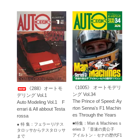
《1005》 オートモデリ
《288》オートモ
ング Vol.34
デリング Vol.1
The Prince of Speed: Ay
Auto Modeling Vol.1 F
rton Senna's F1 Machin
errari & All abbout Testa
es Through the Years
rossa
■特集：Man & Machines s
● 特 集：フェラーリ/テス
eries 3 「音速の貴公子
タロッサからテスタロッサ
アイルトン・セナの歴代F1
まで