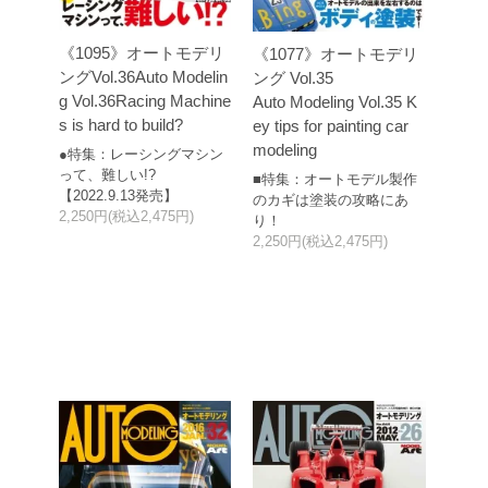
《1095》オートモデリ
《1077》オートモデリ
ングVol.36Auto Modelin
ング Vol.35
g Vol.36Racing Machine
Auto Modeling Vol.35 K
s is hard to build?
ey tips for painting car
modeling
●特集：レーシングマシン
って、難しい!?
■特集：オートモデル製作
【2022.9.13発売】
のカギは塗装の攻略にあ
2,250円(税込2,475円)
り！
2,250円(税込2,475円)