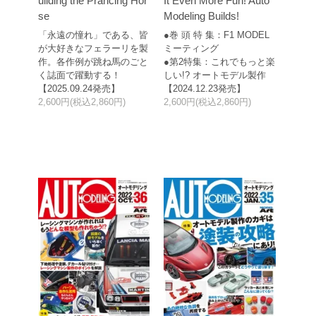
uilding the Prancing Hor
It Even More Fun! Auto
se
Modeling Builds!
「永遠の憧れ」である、皆
●巻 頭 特 集：F1 MODEL
が大好きなフェラーリを製
ミーティング
作。各作例が跳ね馬のごと
●第2特集：これでもっと楽
く誌面で躍動する！
しい!? オートモデル製作
【2025.09.24発売】
【2024.12.23発売】
2,600円(税込2,860円)
2,600円(税込2,860円)