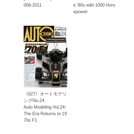
006-2011
e '80s with 1000 Hors
epower
《827》オートモデリ
ングNo.24
Auto Modeling Vol.24:
The Era Returns to 19
70s F1