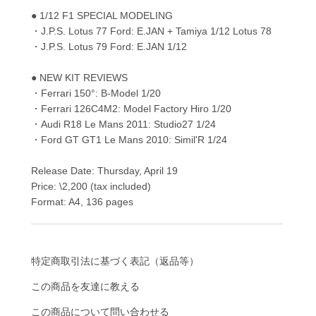
● 1/12 F1 SPECIAL MODELING
・J.P.S. Lotus 77 Ford: E.JAN + Tamiya 1/12 Lotus 78
・J.P.S. Lotus 79 Ford: E.JAN 1/12
● NEW KIT REVIEWS
・Ferrari 150°: B-Model 1/20
・Ferrari 126C4M2: Model Factory Hiro 1/20
・Audi R18 Le Mans 2011: Studio27 1/24
・Ford GT GT1 Le Mans 2010: Simil'R 1/24
Release Date: Thursday, April 19
Price: \2,200 (tax included)
Format: A4, 136 pages
特定商取引法に基づく表記（返品等）
この商品を友達に教える
この商品について問い合わせる