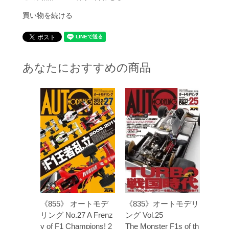
買い物を続ける
あなたにおすすめの商品
《855》 オートモデ
《835》オートモデリ
リング No.27 A Frenz
ング Vol.25
y of F1 Champions! 2
The Monster F1s of th