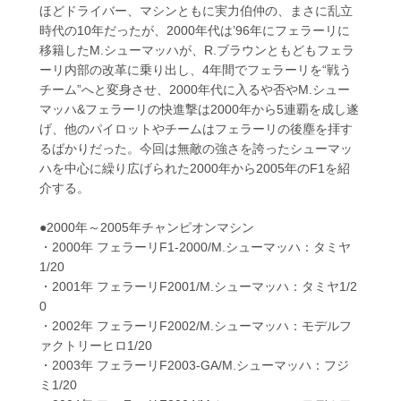
ほどドライバー、マシンともに実力伯仲の、まさに乱立
時代の10年だったが、2000年代は’96年にフェラーリに
移籍したM.シューマッハが、R.ブラウンともどもフェラ
ーリ内部の改革に乗り出し、4年間でフェラーリを“戦う
チーム”へと変身させ、2000年代に入るや否やM.シュー
マッハ&フェラーリの快進撃は2000年から5連覇を成し遂
げ、他のパイロットやチームはフェラーリの後塵を拝す
るばかりだった。今回は無敵の強さを誇ったシューマッ
ハを中心に繰り広げられた2000年から2005年のF1を紹
介する。
●2000年～2005年チャンピオンマシン
・2000年 フェラーリF1-2000/M.シューマッハ：タミヤ
1/20
・2001年 フェラーリF2001/M.シューマッハ：タミヤ1/2
0
・2002年 フェラーリF2002/M.シューマッハ：モデルフ
ァクトリーヒロ1/20
・2003年 フェラーリF2003-GA/M.シューマッハ：フジ
ミ1/20