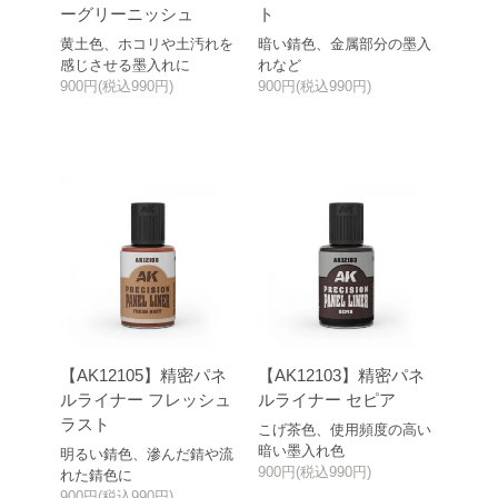
ーグリーニッシュ
ト
黄土色、ホコリや土汚れを
暗い錆色、金属部分の墨入
感じさせる墨入れに
れなど
900円(税込990円)
900円(税込990円)
【AK12105】精密パネ
【AK12103】精密パネ
ルライナー フレッシュ
ルライナー セピア
ラスト
こげ茶色、使用頻度の高い
暗い墨入れ色
明るい錆色、滲んだ錆や流
900円(税込990円)
れた錆色に
900円(税込990円)