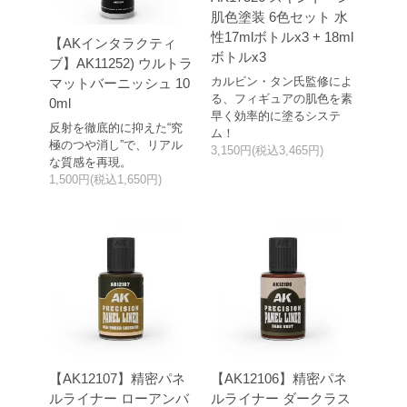
肌色塗装 6色セット 水
性17mlボトルx3 + 18ml
【AKインタラクティ
ボトルx3
ブ】AK11252) ウルトラ
カルビン・タン氏監修によ
マットバーニッシュ 10
る、フィギュアの肌色を素
0ml
早く効率的に塗るシステ
反射を徹底的に抑えた“究
ム！
極のつや消し”で、リアル
3,150円(税込3,465円)
な質感を再現。
1,500円(税込1,650円)
【AK12107】精密パネ
【AK12106】精密パネ
ルライナー ローアンバ
ルライナー ダークラス