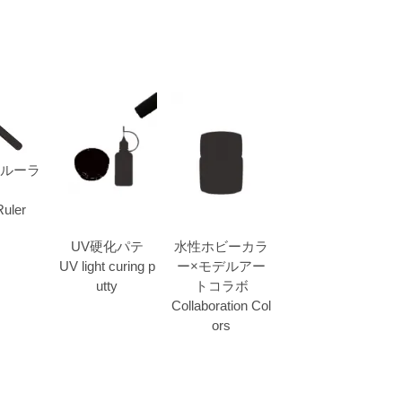
ルーラ
Ruler
UV硬化パテ
水性ホビーカラ
UV light curing p
ー×モデルアー
utty
トコラボ
Collaboration Col
ors