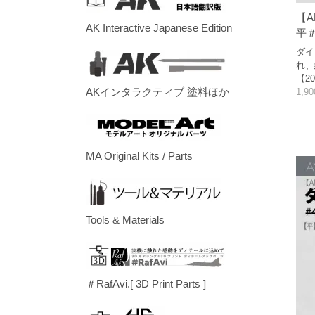
【A
AK Interactive Japanese Edition
平＃
ダイ
れ、
【20
AKインタラクティブ 塗料ほか
1,9
MA Original Kits / Parts
Tools & Materials
＃RafAvi.[ 3D Print Parts ]