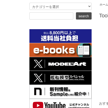
ホー
Too
おす