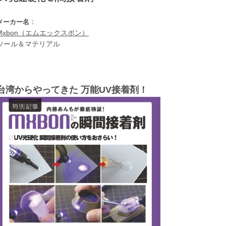
：
メーカー名
Mxbon（エムエックスボン）
ツール＆マテリアル
台湾からやってきた 万能UV接着剤！