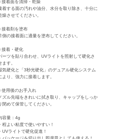
■ 接着面を清掃・乾燥
接着する面の汚れや油分、水分を取り除き、十分に
乾燥させてください。
■ 接着剤を塗布
片側の接着面に適量を塗布してください。
■ 接着・硬化
パーツを貼り合わせ、UVライトを照射して硬化さ
せます。
湿気硬化と「3秒光硬化」のデュアル硬化システム
により、強力に接着します。
■ 使用後のお手入れ
ノズル先端をきれいに拭き取り、キャップをしっか
り閉めて保管してください。
内容量：4g
・程よい粘度で使いやすい！
・UVライトで硬化促進！
・パッケージを切り出し即席皿としても使える！