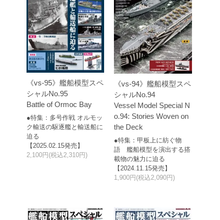
《vs-95》艦船模型スペ
《vs-94》艦船模型スペ
シャルNo.95
シャルNo.94
Battle of Ormoc Bay
Vessel Model Special N
o.94: Stories Woven on
●特集：多号作戦 オルモッ
the Deck
ク輸送の駆逐艦と輸送船に
迫る
●特集：甲板上に紡ぐ物
【2025.02.15発売】
語 艦船模型を演出する搭
2,100円(税込2,310円)
載物の魅力に迫る
【2024.11.15発売】
1,900円(税込2,090円)