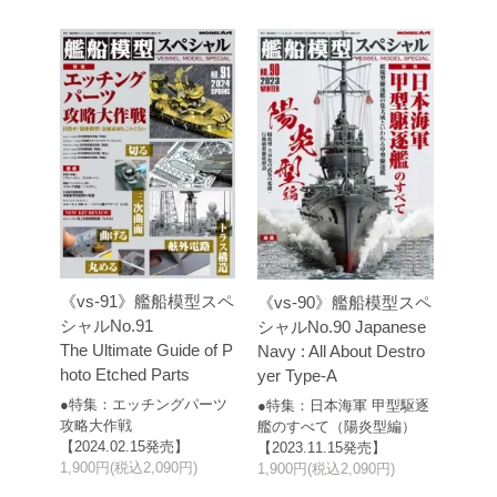
《vs-91》艦船模型スペ
《vs-90》艦船模型スペ
シャルNo.91
シャルNo.90 Japanese
The Ultimate Guide of P
Navy : All About Destro
hoto Etched Parts
yer Type-A
●特集：エッチングパーツ
●特集：日本海軍 甲型駆逐
攻略大作戦
艦のすべて（陽炎型編）
【2024.02.15発売】
【2023.11.15発売】
1,900円(税込2,090円)
1,900円(税込2,090円)