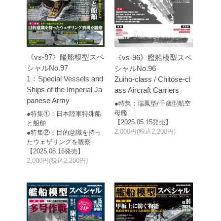
《vs-97》艦船模型スペ
《vs-96》艦船模型スペ
シャルNo.97
シャルNo.96
1：Special Vessels and
Zuiho-class / Chitose-cl
Ships of the Imperial Ja
ass Aircraft Carriers
panese Army
●特集：瑞鳳型/千歳型航空
母艦
●特集①：日本陸軍特殊船
【2025.05.15発売】
と船舶
2,000円(税込2,200円)
●特集②：目的意識を持っ
たウェザリングを観察
【2025.08.16発売】
2,000円(税込2,200円)