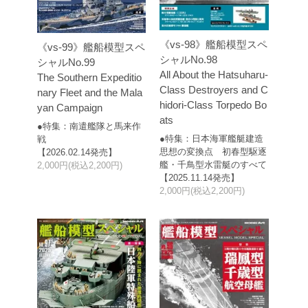
《vs-98》艦船模型スペ
《vs-99》艦船模型スペ
シャルNo.98
シャルNo.99
All About the Hatsuharu-
The Southern Expeditio
Class Destroyers and C
nary Fleet and the Mala
hidori-Class Torpedo Bo
yan Campaign
ats
●特集：南遣艦隊と馬来作
●特集：日本海軍艦艇建造
戦
思想の変換点 初春型駆逐
【2026.02.14発売】
艦・千鳥型水雷艇のすべて
2,000円(税込2,200円)
【2025.11.14発売】
2,000円(税込2,200円)