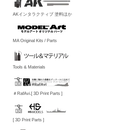
AKインタラクティブ 塗料ほか
MA Original Kits / Parts
Tools & Materials
＃RafAvi.[ 3D Print Parts ]
[ 3D Print Parts ]