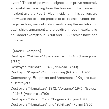
oyers." These ships were designed to improve restorativ
e capabilities, learning from the lessons of the Tomozuru
Incident and the Fourth Fleet Incident. In this edition, we
showcase the detailed profiles of all 19 ships under the
Kagero-class, meticulously investigating the evolution of
each ship's armament and providing in-depth explanatio
ns. Model examples in 1/700 and 1/350 scales have bee
n crafted.
【Model Examples】
Destroyer "Yukikaze" Operation Ten Ichi Go (Hasegawa
1/350)
Destroyer "Yukikaze" 1945 (Pit-Road 1/700)
Destroyer "Kagero" Commissioning (Pit-Road 1/700)
Commentary: Equipment and Armament of Kagero-clas
s Destroyers
Destroyers "Hamakaze" 1942, "Akigumo" 1943, "Isokaz
e" 1945 (Aoshima 1/700)
Destroyers "Shiranui" and "Akigumo" (Fujimi 1/700)
Destroyers "Hamakaze" and "Yukikaze" (Fujimi 1/700)