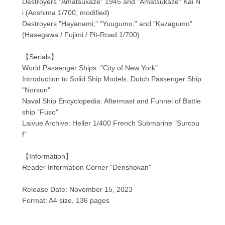
Destroyers "Amatsukaze" 1945 and "Amatsukaze" Kai N
i (Aoshima 1/700, modified)
Destroyers "Hayanami," "Yuugumo," and "Kazagumo"
(Hasegawa / Fujimi / Pit-Road 1/700)
【Serials】
World Passenger Ships: "City of New York"
Introduction to Solid Ship Models: Dutch Passenger Ship
"Norsun"
Naval Ship Encyclopedia: Aftermast and Funnel of Battle
ship "Fuso"
Laivue Archive: Heller 1/400 French Submarine "Surcou
f"
【Information】
Reader Information Corner "Denshokan"
Release Date: November 15, 2023
Format: A4 size, 136 pages