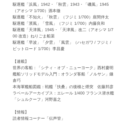
駆逐艦「浜風」1942・「秋雲」1943・「磯風」1945
（アオシマ 1/700）酒本徹
駆逐艦「不知火」「秋雲」（フジミ 1/700）座間伴太
駆逐艦「濱風」「雪風」（フジミ 1/700）内藤良和
駆逐艦「天津風」1945・「天津風」改二（アオシマ 1/7
00 改造）ねりごま船渠
駆逐艦「早波」「夕雲」「風雲」（ハセガワ / フジミ /
ピットロード 1/700）李昌慶
【連載】
世界の客船：「シティ・オブ・ニューヨーク」西村慶明
艦船ソリッドモデル入門：オランダ客船「ノルサン」鎌
倉巧
本海軍艦船図鑑：戦艦「扶桑」の後檣と煙突 佐藤邦彦
ラベールアーカイブス：エレール 1/400 フランス潜水艦
「シュルクーフ」河野嘉之
【情報】
読者情報コーナー「伝声管」