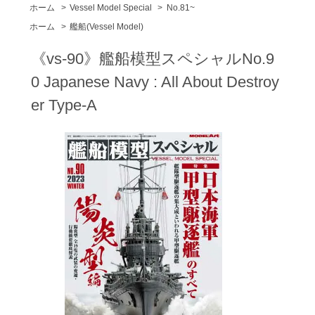
ホーム
>
Vessel Model Special
>
No.81~
ホーム
>
艦船(Vessel Model)
《vs-90》艦船模型スペシャルNo.9
0 Japanese Navy : All About Destroy
er Type-A