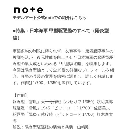
モデルアート公式noteでの紹介はこちら
●特集：日本海軍 甲型駆逐艦のすべて（陽炎型
編）
軍縮条約の制限に縛られず、友鶴事件・第四艦隊事件の
教訓を活かし復元性能を向上させた日本海軍の艦隊型駆
逐艦の集大成といわれる「甲型駆逐艦」を特集します。
今回は陽炎型編として全19隻の詳細なプロフィールを紹
介。各艦の兵装の変遷を綿密に調査し、詳しく解説しま
す。作例は1/700、1/350を製作しています。
【作例】
駆逐艦「雪風」天一号作戦（ハセガワ 1/350）渡辺真郎
駆逐艦「雪風」1945（ピットロード 1/700）佐藤美夫
駆逐艦「陽炎」就役時（ピットロード 1/700）打木進太
郎
解説：陽炎型駆逐艦の装備と兵装 山崎剛