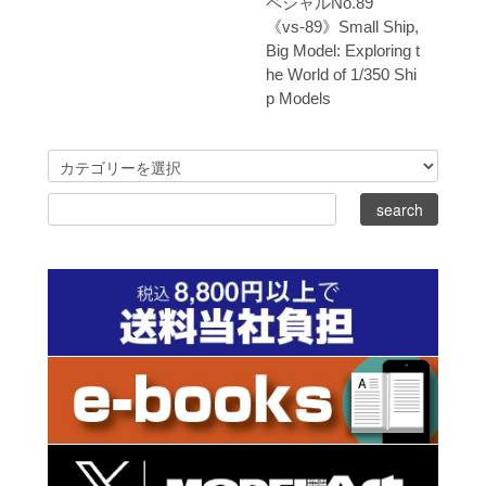
ペシャルNo.89
《vs-89》Small Ship,
Big Model: Exploring t
he World of 1/350 Shi
p Models