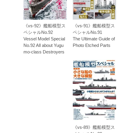
《vs-92》艦船模型ス
《vs-91》艦船模型ス
ペシャルNo.92
ペシャルNo.91
Vessel Model Special
The Ultimate Guide of
No.92 All about Yugu
Photo Etched Parts
mo-class Destroyers
《vs-89》艦船模型ス