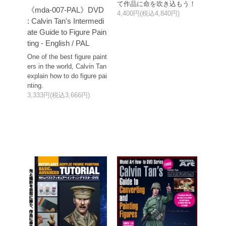
て作品に命を吹き込もう！
《mda-007-PAL》DVD
4,400円(税込4,840円)
: Calvin Tan's Intermedi
ate Guide to Figure Pain
ting - English / PAL
One of the best figure paint
ers in the world, Calvin Tan
explain how to do figure pai
nting.
3,333円(税込3,666円)