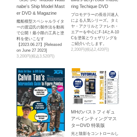
nabe's Ship Model Mast
ring Techique DVD
er DVD & Magazine
プロモデラーの長谷川迷人
による人気シリーズ。タミ
艦船模型スペシャルライタ
ヤ・アクリルとファレホ・
ーの渡辺氏の製作法を動画
エアーを中心にF-14とA-10
で公開！最小限の工具と塗
Cを塗装とウェザリングを
料を使いこなす
ご紹介いたします。
【2023.06.27】[Released
2,200円(税込2,420円)
on June 27 2023]
3,200円(税込3,520円)
MHのバストフィギュ
アペインティングマス
ターDVD 特装版
光と陰影をコントロールし