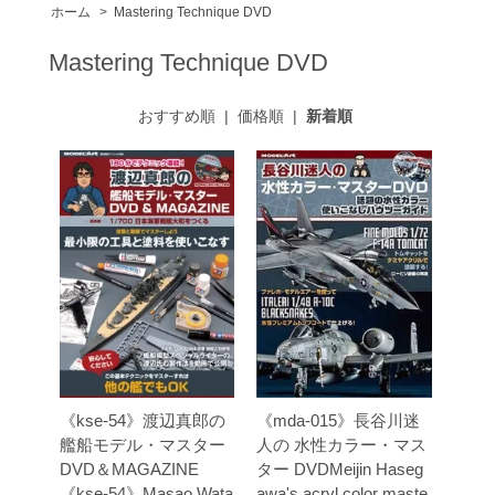
ホーム
>
Mastering Technique DVD
Mastering Technique DVD
おすすめ順
|
価格順
|
新着順
《kse-54》渡辺真郎の
《mda-015》長谷川迷
艦船モデル・マスター
人の 水性カラー・マス
DVD＆MAGAZINE
ター DVDMeijin Haseg
《kse-54》Masao Wata
awa's acryl color maste