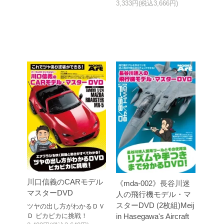
3,333円(税込3,666円)
川口信義のCARモデル
《mda-002》長谷川迷
マスターDVD
人の飛行機モデル・マ
スターDVD (2枚組)Meij
ツヤの出し方がわかるＤＶ
Ｄ ピカピカに挑戦！
in Hasegawa's Aircraft