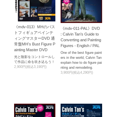
《mdv-013》MHのバス
《mdv-011-PAL》DVD
トフィギュアペインテ
: Calvin Tan’s Guide to
ィングマスターDVD 通
Converting and Painting
常盤MH's Bust Figure P
Figures - English / PAL
ainting Master DVD
One of the best figure paint
光と陰影をコントロールし
ers in the world, Calvin Tan
て作品に命を吹き込もう！
explain how to do figure pai
2,900円(税込3,190円)
nting and remodeling.
3,900円(税込4,290円)