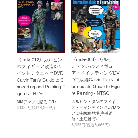
《mda-008》カルビ
《mdv-012》カルビン
ン・タンのフィギュ
のフィギュア改造&ペ
ア・ペインティングDV
イントテクニックDVD
D中級編Calvin Tan's Int
Calvin Tan’s Guide to C
ermediate Guide to Figu
onverting and Painting F
re Painting - NTSC
igures - NTSC
カルビン・タンのフィギュ
MMファンに贈るDVD
ア・ペインティングDVDつ
3,900円(税込4,290円)
いに中級編登場(字幕監
修：土居雅博)
3,333円(税込3,666円)