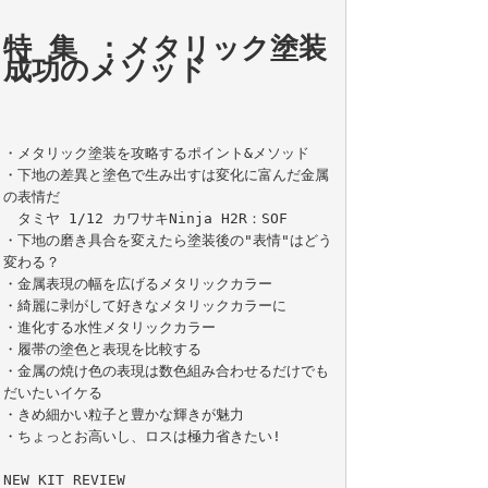
特 集 ：メタリック塗装 
成功のメソッド
・メタリック塗装を攻略するポイント&メソッド

・下地の差異と塗色で生み出すは変化に富んだ金属
の表情だ

　タミヤ 1/12 カワサキNinja H2R：SOF

・下地の磨き具合を変えたら塗装後の"表情"はどう
変わる？

・金属表現の幅を広げるメタリックカラー

・綺麗に剥がして好きなメタリックカラーに

・進化する水性メタリックカラー

・履帯の塗色と表現を比較する

・金属の焼け色の表現は数色組み合わせるだけでも
だいたいイケる

・きめ細かい粒子と豊かな輝きが魅力

・ちょっとお高いし、ロスは極力省きたい!

NEW KIT REVIEW
