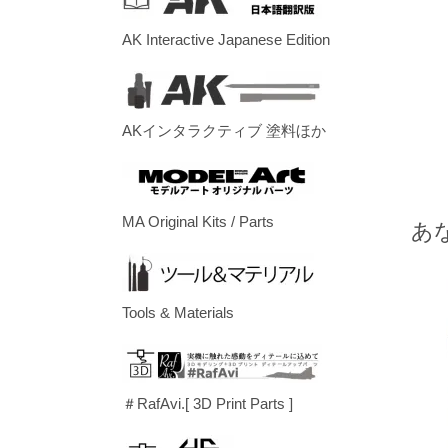
AK Interactive Japanese Edition
AKインタラクティブ 塗料ほか
MA Original Kits / Parts
あ
Tools & Materials
＃RafAvi.[ 3D Print Parts ]