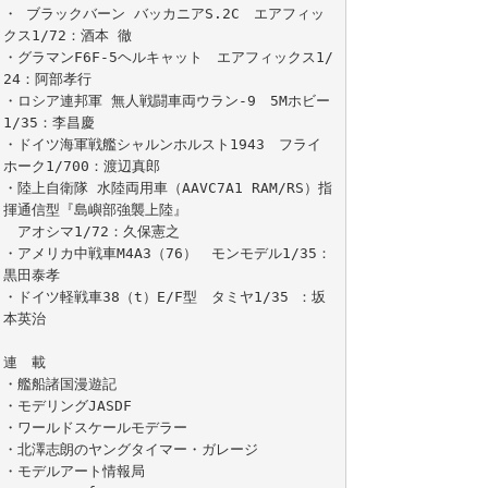
・ ブラックバーン バッカニアS.2C　エアフィッ
クス1/72：酒本 徹

・グラマンF6F-5ヘルキャット　エアフィックス1/
24：阿部孝行

・ロシア連邦軍 無人戦闘車両ウラン-9　5Mホビー
1/35：李昌慶

・ドイツ海軍戦艦シャルンホルスト1943　フライ
ホーク1/700：渡辺真郎

・陸上自衛隊 水陸両用車（AAVC7A1 RAM/RS）指
揮通信型『島嶼部強襲上陸』

　アオシマ1/72：久保憲之

・アメリカ中戦車M4A3（76）　モンモデル1/35：
黒田泰孝

・ドイツ軽戦車38（t）E/F型　タミヤ1/35 ：坂
本英治

連　載

・艦船諸国漫遊記

・モデリングJASDF

・ワールドスケールモデラー

・北澤志朗のヤングタイマー・ガレージ

・モデルアート情報局
