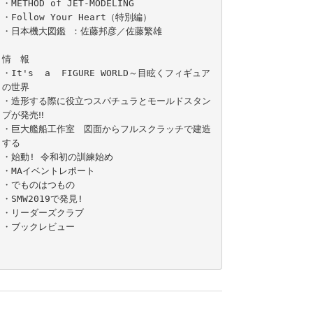
・METHOD of JET-MODELING

・Follow Your Heart（特別編）

・日本機大図鑑 ：佐藤邦彦／佐藤繁雄

情　報

・It's  a  FIGURE WORLD～目眩くフィギュア
の世界

・造形する際に役立つスパチュラとモールドスタン
プが発売‼

・巨大艦船工作室　図面からフルスクラッチで建造
する

・始動! 令和初の訓練始め

・MAイベントレポート

・でものはつもの

・SMW2019で発見!

・リーダーズクラブ

・ブックレビュー
