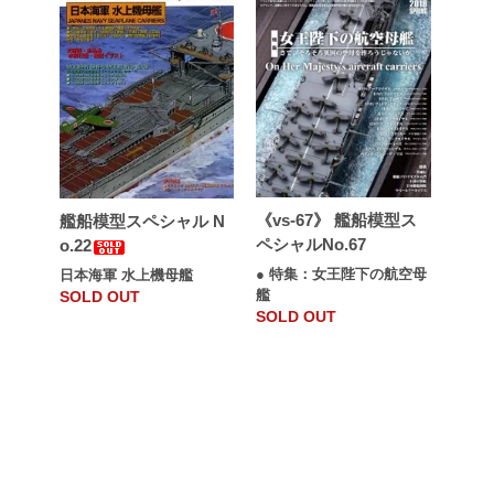
《vs-67》 艦船模型ス
艦船模型スペシャル N
ペシャルNo.67
o.22
● 特集：女王陛下の航空母
日本海軍 水上機母艦
艦
SOLD OUT
SOLD OUT