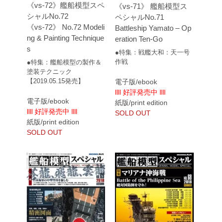
《vs-72》艦船模型スペ
《vs-71》 艦船模型ス
シャルNo.72
ペシャルNo.71
《vs-72》 No.72 Modeli
Battleship Yamato – Op
ng & Painting Technique
eration Ten-Go
s
●特集：戦艦大和：天一号
作戦
●特集：艦船模型の製作＆
塗装テクニック
【2019.05.15発売】
電子版/ebook
llll 好評発売中 llll
電子版/ebook
紙版/print edition
llll 好評発売中 llll
SOLD OUT
紙版/print edition
SOLD OUT