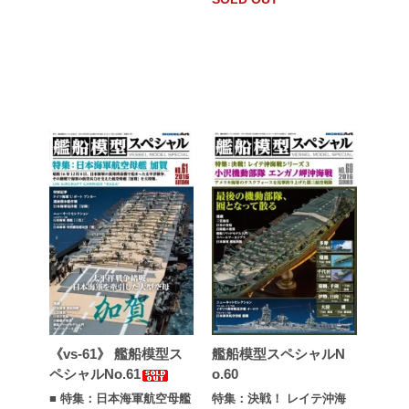
《vs-61》 艦船模型ス
艦船模型スペシャルN
ペシャルNo.61
o.60
■ 特集：日本海軍航空母艦
特集：決戦！ レイテ沖海