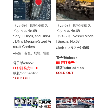
《vs-69》 艦船模型ス
《vs-68》 艦船模型ス
ペシャルNo.69
ペシャルNo.68
Soryu, Hiryu, and Unryu
《vs-68》 Vessel Mode
: IJN’s Medium-Sized Ai
l Special No.68
rcraft Carriers
●特集：マリアナ沖海戦
●特集：蒼龍、飛龍、雲龍
電子版/ebook
llll 好評発売中 llll
電子版/ebook
紙版/print edition
llll 好評発売中 llll
SOLD OUT
紙版/print edition
SOLD OUT