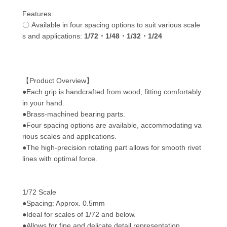
Features:
〇 Available in four spacing options to suit various scale
s and applications:
1/72
・
1/48
・
1/32
・
1/24
【Product Overview】
●Each grip is handcrafted from wood, fitting comfortably
in your hand.
●Brass-machined bearing parts.
●Four spacing options are available, accommodating va
rious scales and applications.
●The high-precision rotating part allows for smooth rivet
lines with optimal force.
1/72 Scale
●Spacing: Approx. 0.5mm
●Ideal for scales of 1/72 and below.
●Allows for fine and delicate detail representation.