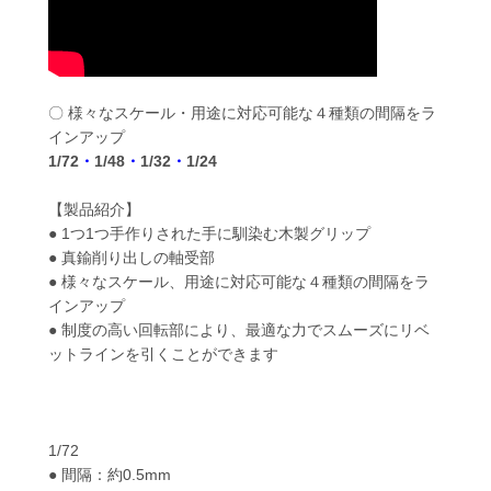
〇 様々なスケール・用途に対応可能な４種類の間隔をラ
インアップ
1/72
・
1/48
・
1/32
・
1/24
【製品紹介】
● 1つ1つ手作りされた手に馴染む木製グリップ
● 真鍮削り出しの軸受部
● 様々なスケール、用途に対応可能な４種類の間隔をラ
インアップ
● 制度の高い回転部により、最適な力でスムーズにリベ
ットラインを引くことができます
1/72
● 間隔：約0.5mm