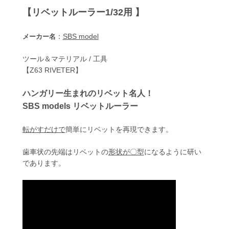
【リベットルーラー1/32用 】
：
SBS model
メーカー名
ツール＆マテリアル / 工具
【Z63 RIVETER】
ハンガリー生まれのリベット名人！
SBS models リベットルーラー
転がすだけで
簡単にリベットを再現できます。
歯車状の先端はリベットの
形状が〇型
になるように研い
であります。