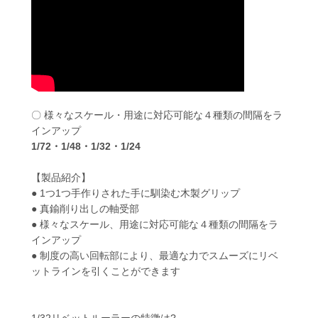
〇 様々なスケール・用途に対応可能な４種類の間隔をラ
インアップ
1/72
・
1/48
・
1/32
・
1/24
【製品紹介】
● 1つ1つ手作りされた手に馴染む木製グリップ
● 真鍮削り出しの軸受部
● 様々なスケール、用途に対応可能な４種類の間隔をラ
インアップ
● 制度の高い回転部により、最適な力でスムーズにリベ
ットラインを引くことができます
1/32リベットルーラーの特徴は?