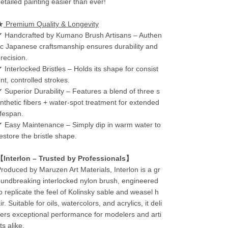
etailed painting easier than ever!
★
Premium Quality & Longevity
 Handcrafted by Kumano Brush Artisans – Authen
ic Japanese craftsmanship ensures durability and
recision.
 Interlocked Bristles – Holds its shape for consist
nt, controlled strokes.
 Superior Durability – Features a blend of three s
nthetic fibers + water-spot treatment for extended
ifespan.
 Easy Maintenance – Simply dip in warm water to
estore the bristle shape.
【Interlon – Trusted by Professionals】
roduced by Maruzen Art Materials, Interlon is a gr
undbreaking interlocked nylon brush, engineered
o replicate the feel of Kolinsky sable and weasel h
ir. Suitable for oils, watercolors, and acrylics, it deli
ers exceptional performance for modelers and arti
ts alike.