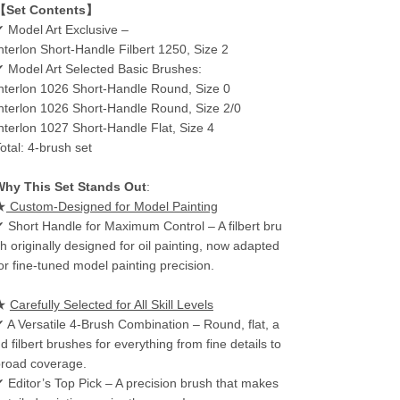
【Set Contents】
 Model Art Exclusive –
nterlon Short-Handle Filbert 1250, Size 2
 Model Art Selected Basic Brushes:
nterlon 1026 Short-Handle Round, Size 0
nterlon 1026 Short-Handle Round, Size 2/0
nterlon 1027 Short-Handle Flat, Size 4
otal: 4-brush set
Why This Set Stands Out
:
★
Custom-Designed for Model Painting
 Short Handle for Maximum Control – A filbert bru
h originally designed for oil painting, now adapted
or fine-tuned model painting precision.
★
Carefully Selected for All Skill Levels
 A Versatile 4-Brush Combination – Round, flat, a
d filbert brushes for everything from fine details to
road coverage.
 Editor’s Top Pick – A precision brush that makes