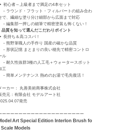
▶ 初心者～上級者まで満足の4本セット
－ラウンド・フラット・フィルバートの組み合わ
せで、繊細な塗り分け細部から広面まで対応
－編集部一押しの細筆で精密塗装も怖くない！
●
品質を知って選んだこだわりポイント
▶ 長持ち＆高コスパ！
－熊野筆職人の手作り 国産の確かな品質
－形状記憶 まとまりの良い穂先で精密コントロ
ール
－耐久性抜群3種の人工毛＋ウォータースポット
加工
－簡単メンテナンス 熱めのお湯で毛先復活！
メーカー： 丸善美術商事株式会社
販売元：有限会社 モデルアート社
2025.04.07発売
ーーーーーーーーーーーーーーーーーーーーー
Model Art Special Edition Interlon Brush fo
r Scale Models