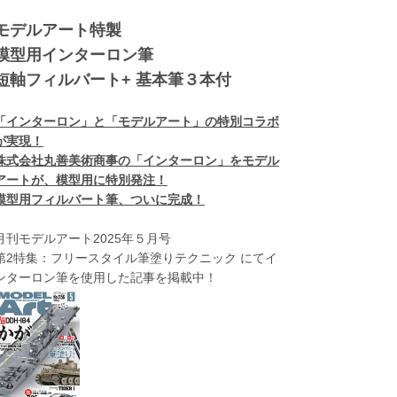
モデルアート特製
模型用インターロン筆
短軸フィルバート+ 基本筆３本付
「インターロン」と「モデルアート」の特別コラボ
が実現！
株式会社丸善美術商事の「インターロン」をモデル
アートが、模型用に特別発注！
模型用フィルバート筆、ついに完成！
月刊モデルアート2025年５月号
第2特集：フリースタイル筆塗りテクニック にてイ
ンターロン筆を使用した記事を掲載中！