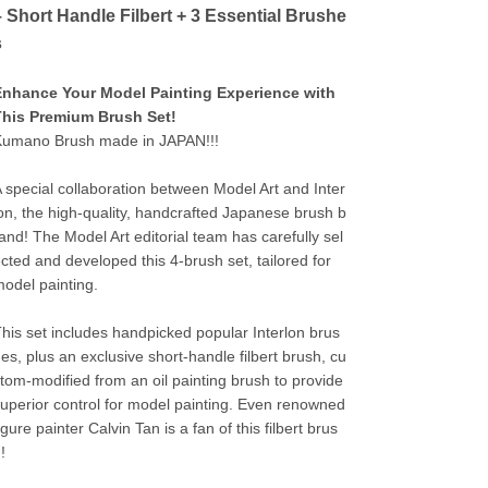
– Short Handle Filbert + 3 Essential Brushe
s
Enhance Your Model Painting Experience with
This Premium Brush Set!
Kumano Brush made in JAPAN!!!
 special collaboration between Model Art and Inter
on, the high-quality, handcrafted Japanese brush b
and! The Model Art editorial team has carefully sel
cted and developed this 4-brush set, tailored for
odel painting.
his set includes handpicked popular Interlon brus
es, plus an exclusive short-handle filbert brush, cu
tom-modified from an oil painting brush to provide
uperior control for model painting. Even renowned
igure painter Calvin Tan is a fan of this filbert brus
!