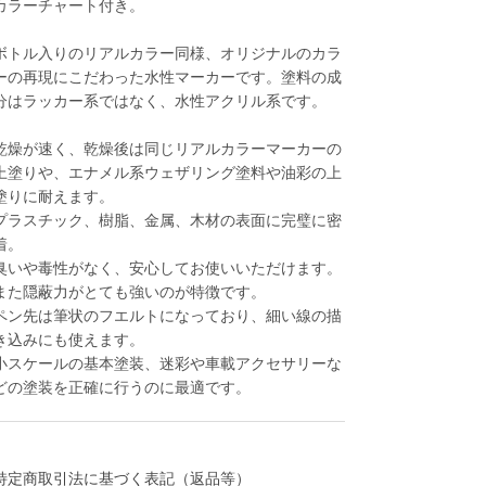
カラーチャート付き。
ボトル入りのリアルカラー同様、オリジナルのカラ
ーの再現にこだわった水性マーカーです。塗料の成
分はラッカー系ではなく、水性アクリル系です。
乾燥が速く、乾燥後は同じリアルカラーマーカーの
上塗りや、エナメル系ウェザリング塗料や油彩の上
塗りに耐えます。
プラスチック、樹脂、金属、木材の表面に完璧に密
着。
臭いや毒性がなく、安心してお使いいただけます。
また隠蔽力がとても強いのが特徴です。
ペン先は筆状のフエルトになっており、細い線の描
き込みにも使えます。
小スケールの基本塗装、迷彩や車載アクセサリーな
どの塗装を正確に行うのに最適です。
特定商取引法に基づく表記（返品等）