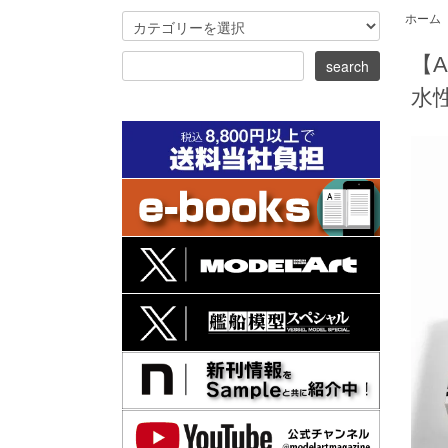
ホーム
【
水