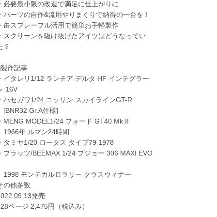
・必要最小限の改造で満足に仕上がりに
・パーツの自作&流用やりまくりで納得の一台を！
・缶スプレーフル活用で簡単お手軽製作
・スクリーンを駆け抜けたアイツはどうなってい
た？
■製作記事
・イタレリ1/12 ランチア デルタ HF インテグラー
レ 16V
・ハセガワ1/24 ニッサン スカイラインGT-R
[BNR32 Gr.A仕様]
・MENG MODEL1/24 フォード GT40 Mk.II
1966年 ルマン24時間
・タミヤ1/20 ロータス タイプ79 1978
・プラッツ/BEEMAX 1/24 プジョー 306 MAXI EVO
2
1998 モンテカルロラリー クラスウィナー
その他多数
2022.09.13発売
128ページ 2,475円（税込み）
----------------