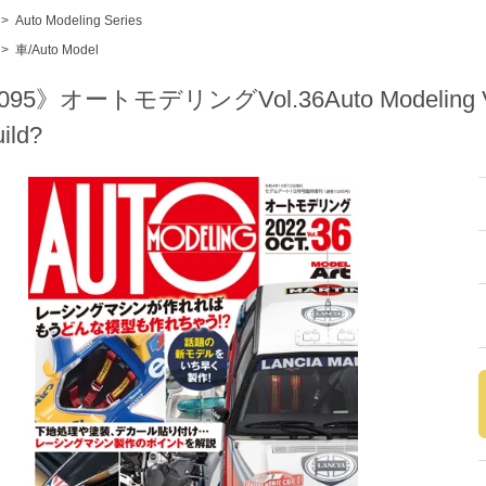
>
Auto Modeling Series
>
車/Auto Model
95》オートモデリングVol.36Auto Modeling Vol.3
uild?