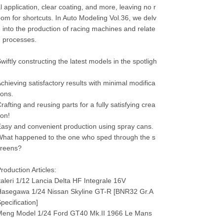
l application, clear coating, and more, leaving no r
om for shortcuts. In Auto Modeling Vol.36, we delv
 into the production of racing machines and relate
 processes.
wiftly constructing the latest models in the spotligh
!
chieving satisfactory results with minimal modifica
ions.
rafting and reusing parts for a fully satisfying crea
ion!
asy and convenient production using spray cans.
hat happened to the one who sped through the s
creens?
roduction Articles:
taleri 1/12 Lancia Delta HF Integrale 16V
asegawa 1/24 Nissan Skyline GT-R [BNR32 Gr.A
pecification]
Meng Model 1/24 Ford GT40 Mk.II 1966 Le Mans