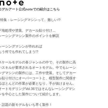
モデルアート公式noteでの紹介はこちら
●特集：レーシングマシンって、難しい!?
下地処理や塗装、デカール貼り付け…
レーシングマシン製作のポイントを解説
レーシングマシンが作れれば
もう何でも作れてしまう!?
スケールモデルの各ジャンルの中で、その製作に高
いスキルが要求されるオートモデル。中でもレーシ
ングマシンの製作には、工作や塗装、そしてデカー
ル貼り付けにオーバーコートと、模型製作に関係す
るほとんどの作業が必要となり、手が抜けません。
オートモデリングVol.36ではそんなレーシングマシ
ンを中心とした製作について紹介します。
・話題の新モデルをいち早く製作！