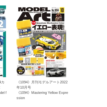
4カ
《1094》月刊モデルアート2022
2
年10月号
del f
《1094》Mastering Yellow Expre
ssion