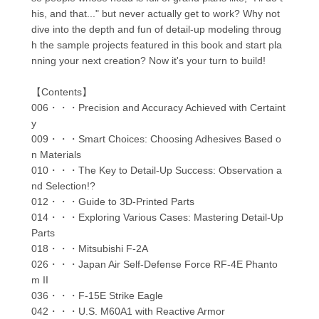
his, and that..." but never actually get to work? Why not
dive into the depth and fun of detail-up modeling throug
h the sample projects featured in this book and start pla
nning your next creation? Now it's your turn to build!
【Contents】
006・・・Precision and Accuracy Achieved with Certaint
y
009・・・Smart Choices: Choosing Adhesives Based o
n Materials
010・・・The Key to Detail-Up Success: Observation a
nd Selection!?
012・・・Guide to 3D-Printed Parts
014・・・Exploring Various Cases: Mastering Detail-Up
Parts
018・・・Mitsubishi F-2A
026・・・Japan Air Self-Defense Force RF-4E Phanto
m II
036・・・F-15E Strike Eagle
042・・・U.S. M60A1 with Reactive Armor