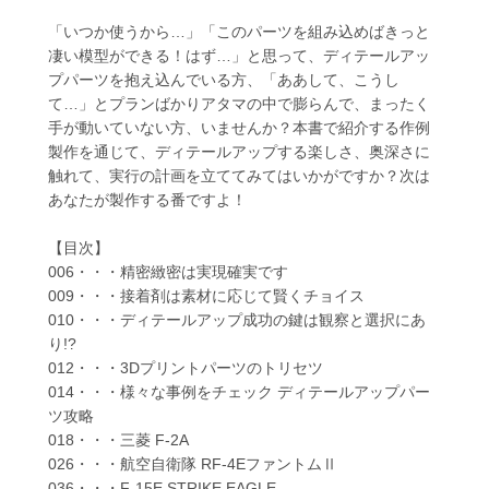
「いつか使うから…」「このパーツを組み込めばきっと
凄い模型ができる！はず…」と思って、ディテールアッ
プパーツを抱え込んでいる方、「ああして、こうし
て…」とプランばかりアタマの中で膨らんで、まったく
手が動いていない方、いませんか？本書で紹介する作例
製作を通じて、ディテールアップする楽しさ、奥深さに
触れて、実行の計画を立ててみてはいかがですか？次は
あなたが製作する番ですよ！
【目次】
006・・・精密緻密は実現確実です
009・・・接着剤は素材に応じて賢くチョイス
010・・・ディテールアップ成功の鍵は観察と選択にあ
り!?
012・・・3Dプリントパーツのトリセツ
014・・・様々な事例をチェック ディテールアップパー
ツ攻略
018・・・三菱 F-2A
026・・・航空自衛隊 RF-4EファントムⅡ
036・・・F-15E STRIKE EAGLE