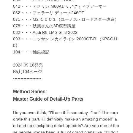
042・・・アメリカ M60A1 リアクティブアーマー
062・・・フェラーリ ディーノ246GT
071・・・M2 １００１（ユーノス・ロードスター改造）
078・・・秋葉さんの3D模型講座
082・・・Audi R8 LMS GT3 2022
093・・・ニッサン スカイライン 2000GT-R （KPGC11
0）
104・・・編集後記
2024.09.18発売
B5判104ページ
-------------------
Method Series:
Master Guide of Detail-Up Parts
Do you ever think, "I'll use this someday..." or "If I incorp
orate this part, I’ll definitely make an amazing model!" a
nd end up stockpiling detail-up parts? Are you one of tho
se people whose head is full of grand plans like, "I'll do t