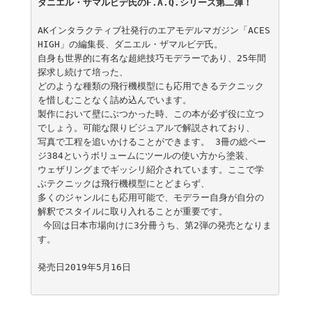
AKインタラクティブ社発行のエアモデルマガジン「ACES 
HIGH」の編集長、ダニエル・ザマルビデ氏。

自身も世界的に有名な超絶技巧モデラーであり、25年間
探求し続けて培った、

どのような種類の飛行機模型にも応用できるテクニック
を惜しむことなく詰め込んでいます。

製作において壁にぶつかった時、この本が必ず役に立つ
でしょう。可能な限りビジュアルで解説されており、

写真で工程を追いかけることができます。 3冊の総ペー
ジ384というボリュームにツールの使い方から塗装、

ウェザリングまでギッシリ紹介されています。ここで学
ぶテクニックは飛行機模型にとどまらず、

多くのジャンルにも応用可能で、モデラー自身が自分の
解釈でスタイルに取り入れることが重要です。

 今回は日本市場向けに3分冊うち、第2弾の発売となりま
す。 

発売日2019年5月16日
