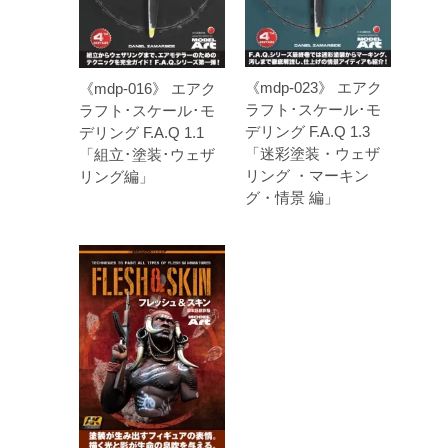
《mdp-023》 エアク
《mdp-016》 エアク
ラフト･スケール･モ
ラフト･スケール･モ
デリング F.A.Q 1.3
デリング F.A.Q 1.1
「迷彩塗装・ウェザ
「組立･塗装･ウェザ
リング ・マーキン
リング編」
グ・情景 編」