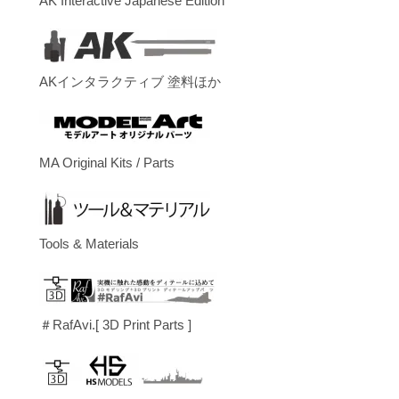
AK Interactive Japanese Edition
AKインタラクティブ 塗料ほか
MA Original Kits / Parts
Tools & Materials
＃RafAvi.[ 3D Print Parts ]